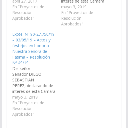
actos y festejos en
abril 27, 2017
interés de ésta Cámara
honor a Nuestra
En "Proyectos de
los actos y festejos en
mayo 3, 2019
Señora de Fátima, a
Resolución
honor a Nuestra
En "Proyectos de
llevarse a cabo el día
Aprobados"
Señora de Fátima, a
Resolución
13 de mayo del
llevarse a cabo el día
Aprobados"
corriente año, en la
13 de mayo, en la
Expte. Nº 90-27.750/19
Gruta del Barrio
Gruta del Barrio
– 03/05/19 – Actos y
Palermo, de la ciudad
Palermo de la ciudad
festejos en honor a
de Rosario de la
de Rosario de la
Nuestra Señora de
Frontera.yadhiriendo…
Frontera. (Expte. Nº 90-
Fátima – Resolución
27.752/19, a la
Nº 49/19
Comisión de…
Del señor
Senador DIEGO
SEBASTIAN
PEREZ, declarando de
interés de ésta Cámara
los actos y festejos en
mayo 3, 2019
honor a Nuestra
En "Proyectos de
Señora de Fátima, a
Resolución
llevarse a cabo el día
Aprobados"
13 de mayo, en la
localidad de Antillas,