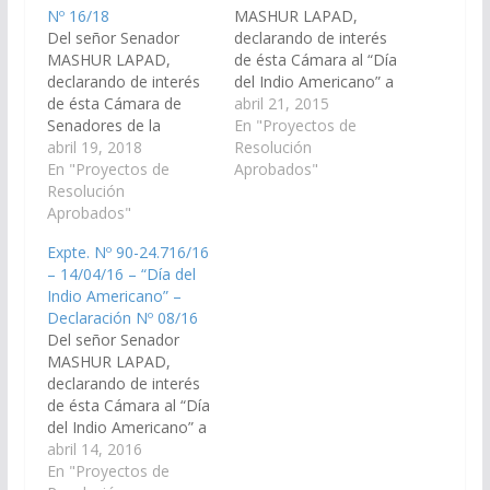
Nº 16/18
MASHUR LAPAD,
Del señor Senador
declarando de interés
MASHUR LAPAD,
de ésta Cámara al “Día
declarando de interés
del Indio Americano” a
de ésta Cámara de
celebrarse el día 19 de
abril 21, 2015
Senadores de la
abril de 2.015;
En "Proyectos de
Provincia, al Programa
abril 19, 2018
expresando su
Resolución
de Actividades alusivas
En "Proyectos de
reconocimiento y
Aprobados"
a la “Semana del
Resolución
reivindicación de los
Aborigen” que tendrá
Aprobados"
pueblos originarios de
lugar en los municipios
la Provincia de Salta;
Expte. Nº 90-24.716/16
de Rivadavia Banda
adhiriendo además al
– 14/04/16 – “Día del
Norte, Rivadavia
Programa de
Indio Americano” –
Banda Sur y Santa
actividades alusivas de
Declaración Nº 08/16
Victoria Este, del
la “Semana del…
Del señor Senador
Departamento de
MASHUR LAPAD,
Rivadavia. (Expte. Nº
declarando de interés
90-26.791/18…
de ésta Cámara al “Día
del Indio Americano” a
celebrarse el día 19 de
abril 14, 2016
abril de 2.016;
En "Proyectos de