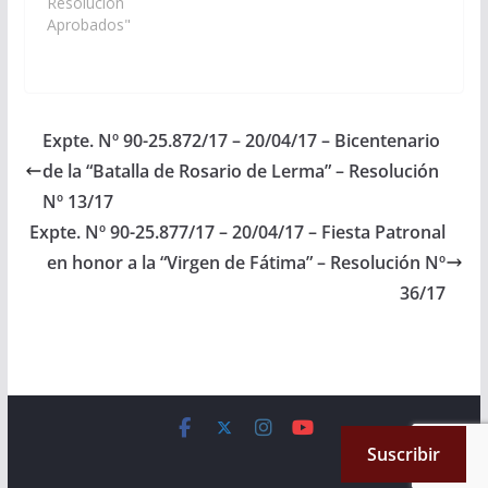
expresando su
Resolución
reconocimiento y
Aprobados"
reivindicación de los
pueblos originarios de
la Provincia de Salta;
adhiriendo además al
Programa de
Expte. Nº 90-25.872/17 – 20/04/17 – Bicentenario
actividades alusivas de
de la “Batalla de Rosario de Lerma” – Resolución
la “Semana del
Aborigen” …
Nº 13/17
Expte. Nº 90-25.877/17 – 20/04/17 – Fiesta Patronal
en honor a la “Virgen de Fátima” – Resolución Nº
36/17
Copyright © 2026
Cámara de Senadores
. All rights reserved.
Suscribir
Theme:
ColorMag
by ThemeGrill. Powered by
WordPress
.