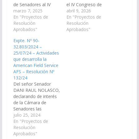
de Senadores al IV
el IV Congreso de
Congreso de
marzo 7, 2025
Educación Intercultural
abril 9, 2026
Educación Intercultural
En "Proyectos de
Bilingüe, a llevarse a
En "Proyectos de
Bilingüe organizado
Resolución
cabo en la Ciudad de
Resolución
por el Ministerio de
Aprobados"
Salta los días 9, 10 y
Aprobados"
Educación, Cultura,
11 de abril del cte. año
Expte. Nº 90-
Ciencia y Tecnología a
y que se propone
32.803/2024 –
través de su
fortalecer espacios de
25/07/24 – Actividades
Coordinación de la
intercambio y reflexión;
que desarrolla la
Modalidad de
promover la…
American Field Service
Educación Intercultural
AFS – Resolución Nº
Bilingüe y que tiene
132/24
como objetivo general,
Del señor Senador
propiciar…
DANI RAUL NOLASCO,
declarando de interés
de la Cámara de
Senadores las
actividades que
julio 25, 2024
desarrolla la American
En "Proyectos de
Field Service AFS
Resolución
(Programas
Aprobados"