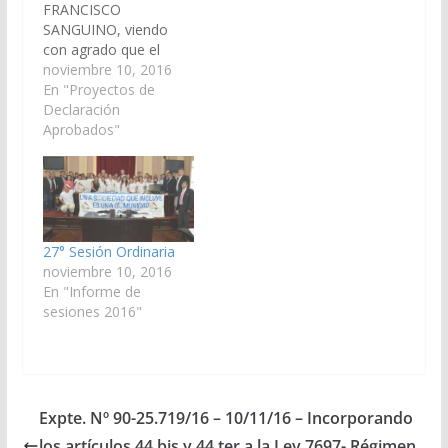
FRANCISCO
abroga la Ley 7810
SANGUINO, viendo
(Expte.Nº 91-36595/16)
con agrado que el
- (A sus antecedentes)
Poder Ejecutivo de la
noviembre 10, 2016
El Ministerio…
Provincia, declare de
En "Proyectos de
Interés Cultural del
Declaración
Departamento de La
Aprobados"
Candelaria, el libro
producido por el Sr.
Felipe Benito Ortiz "Mi
Padre Murió dos
Veces".(Expte. Nº 90-
25.721/16 – A la
27° Sesión Ordinaria
Comisión de Educación
noviembre 10, 2016
y Cultura). Declaración
En "Informe de
N°…
sesiones 2016"
Expte. Nº 90-25.719/16 – 10/11/16 – Incorporando
los artículos 44 bis y 44 ter a la Ley 7697- Régimen