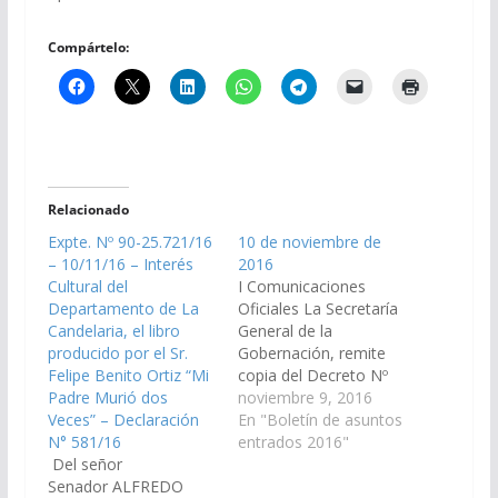
Compártelo:
Relacionado
Expte. Nº 90-25.721/16
10 de noviembre de
– 10/11/16 – Interés
2016
Cultural del
I Comunicaciones
Departamento de La
Oficiales La Secretaría
Candelaria, el libro
General de la
producido por el Sr.
Gobernación, remite
Felipe Benito Ortiz “Mi
copia del Decreto Nº
Padre Murió dos
1724/16, que promulga
noviembre 9, 2016
Veces” – Declaración
la Ley 7953, por el cual
En "Boletín de asuntos
N° 581/16
se deroga el segundo
entrados 2016"
Del señor
párrafo del artículo 10
Senador ALFREDO
de la Ley 7697 y se