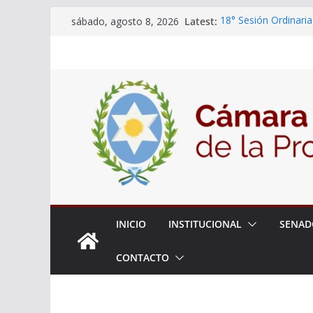
Skip
Latest:
18° Sesión Ordinaria
sábado, agosto 8, 2026
to
30/07/2026
El Senado trabaja en
content
estudiantes del ciber
Expte. N° 90-34.517
Roque
Expte. Nº 90-34.516
de Protección y Cont
INICIO
INSTITUCIONAL
SENAD
CONTACTO