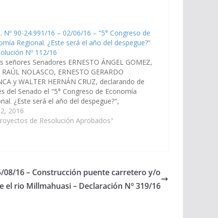
. Nº 90-24.991/16 – 02/06/16 – “5° Congreso de
mía Regional. ¿Este será el año del despegue?”
olución Nº 112/16
os señores Senadores ERNESTO ÁNGEL GOMEZ,
 RAÚL NOLASCO, ERNESTO GERARDO
CA y WALTER HERNÁN CRUZ, declarando de
és del Senado el "5° Congreso de Economía
nal. ¿Este será el año del despegue?",
izado por la Universidad Católica de Salta, a
 2, 2016
s de la Facultad de Economía y Administración,…
Proyectos de Resolución Aprobados"
5/08/16 – Construcción puente carretero y/o
e el rio Millmahuasi – Declaración Nº 319/16