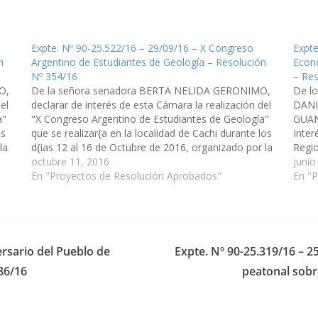
Expte. Nº 90-25.522/16 – 29/09/16 – X Congreso
Expte
n
Argentino de Estudiantes de Geología – Resolución
Econo
Nº 354/16
– Res
O,
De la señora senadora BERTA NELIDA GERONIMO,
De l
el
declarar de interés de esta Cámara la realización del
DANI
a"
"X Congreso Argentino de Estudiantes de Geología"
GUAN
os
que se realizar{a en la localidad de Cachi durante los
Inter
la
d{ias 12 al 16 de Octubre de 2016, organizado por la
Regio
s
Asociación Geológica de Estudiantes Universitarios
octubre 11, 2016
organ
junio
de Salta…
En "Proyectos de Resolución Aprobados"
travé
En "
ersario del Pueblo de
Expte. Nº 90-25.319/16 – 2
86/16
peatonal sobr