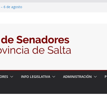
 – 6 de agosto
 un proyecto de ley para proteger a los
acoso y la violencia en las redes
/2026 – 06/08/26 – Fiesta patronal San
/2026 – 06/08/26 – Créase el Ente Salteño
rol Vegetal
ORES
INFO LEGISLATIVA
ADMINISTRACIÓN
P