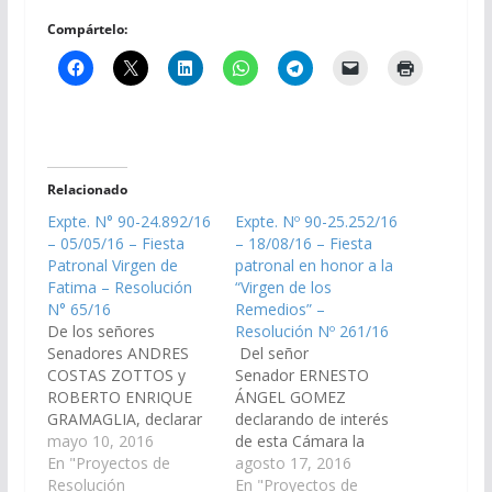
Compártelo:
Relacionado
Expte. N° 90-24.892/16
Expte. Nº 90-25.252/16
– 05/05/16 – Fiesta
– 18/08/16 – Fiesta
Patronal Virgen de
patronal en honor a la
Fatima – Resolución
“Virgen de los
N° 65/16
Remedios” –
De los señores
Resolución Nº 261/16
Senadores ANDRES
Del señor
COSTAS ZOTTOS y
Senador ERNESTO
ROBERTO ENRIQUE
ÁNGEL GOMEZ
GRAMAGLIA, declarar
declarando de interés
de interés de esta
mayo 10, 2016
de esta Cámara la
Cámara, la Fiesta
En "Proyectos de
celebración de los
agosto 17, 2016
Patronal de la ciudad
Resolución
actos y festejos de la
En "Proyectos de