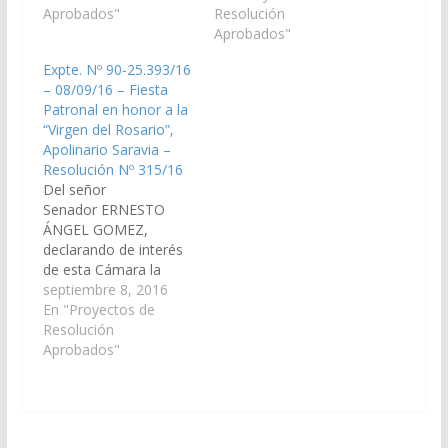
de General Enrique
Aprobados"
fiesta patronal en
Resolución
Mosconi, Dpto. San
honor a la "Virgen de
Aprobados"
Martín, en honor a la
los Remedios", a
Expte. Nº 90-25.393/16
Virgen de Fátima, a
realizarse el día 01 de
– 08/09/16 – Fiesta
llevarse a cabo el día
Setiembre del corriente
Patronal en honor a la
13 de Mayo de 2016.
año en la Localidad de
“Virgen del Rosario”,
(Expte. N°…
General Pizarro, Dpto.
Apolinario Saravia –
Anta. (Expte. Nº…
Resolución Nº 315/16
Del señor
Senador ERNESTO
ÁNGEL GOMEZ,
declarando de interés
de esta Cámara la
celebración de los
septiembre 8, 2016
actos y festejos de la
En "Proyectos de
"Fiesta Patronal" en
Resolución
honor a la "Virgen del
Aprobados"
Rosario", a realizarse
el día 07 de Octubre
del corriente año en la
Localidad de Apolinario