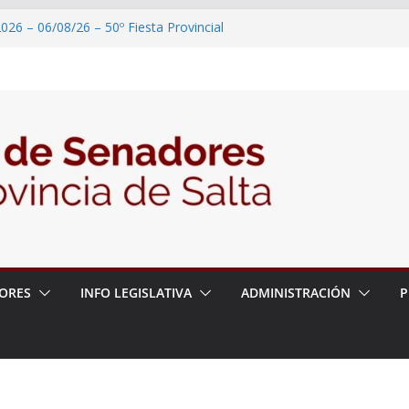
026 – 06/08/26 – 50º Fiesta Provincial
2026 – 06/08/26 – Primera Edición de
ción Secundaria, Puente de Unión
026 – 06/08/26 – Presentación del libro
ada del Dr. Víctor Alfredo Frías
026 – 06/08/26 – 82° Edición de la Expo
2026 – 06/08/26 – “Historia y memoria
ritorio del pueblo Kolla en el municipio de
ORES
INFO LEGISLATIVA
ADMINISTRACIÓN
P