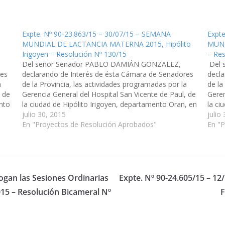
Expte. Nº 90-23.863/15 – 30/07/15 – SEMANA
Expt
MUNDIAL DE LACTANCIA MATERNA 2015, Hipólito
MUND
Irigoyen – Resolución Nº 130/15
– Res
Del señor Senador PABLO DAMIÁN GONZALEZ,
Del 
res
declarando de Interés de ésta Cámara de Senadores
decla
a
de la Provincia, las actividades programadas por la
de la
, de
Gerencia General del Hospital San Vicente de Paul, de
Geren
nto
la ciudad de Hipólito Irigoyen, departamento Oran, en
la ci
el marco de la SEMANA MUNDIAL DE LACTANCIA
julio 30, 2015
marc
julio
MATERNA 2015", a…
En "Proyectos de Resolución Aprobados"
MATE
En "
rogan las Sesiones Ordinarias
Expte. Nº 90-24.605/15 – 
015 – Resolución Bicameral Nº
F