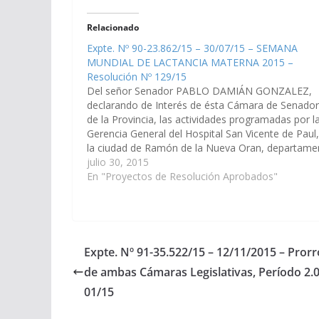
Relacionado
Expte. Nº 90-23.862/15 – 30/07/15 – SEMANA
MUNDIAL DE LACTANCIA MATERNA 2015 –
Resolución Nº 129/15
Del señor Senador PABLO DAMIÁN GONZALEZ,
declarando de Interés de ésta Cámara de Senado
de la Provincia, las actividades programadas por l
Gerencia General del Hospital San Vicente de Paul
la ciudad de Ramón de la Nueva Oran, departame
Oran, en el marco de la SEMANA MUNDIAL DE
julio 30, 2015
LACTANCIA…
En "Proyectos de Resolución Aprobados"
Expte. Nº 91-35.522/15 – 12/11/2015 – Pror
de ambas Cámaras Legislativas, Período 2.
01/15