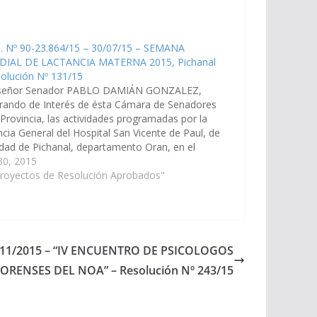
e. Nº 90-23.864/15 – 30/07/15 – SEMANA
IAL DE LACTANCIA MATERNA 2015, Pichanal
olución Nº 131/15
señor Senador PABLO DAMIÁN GONZALEZ,
rando de Interés de ésta Cámara de Senadores
 Provincia, las actividades programadas por la
cia General del Hospital San Vicente de Paul, de
udad de Pichanal, departamento Oran, en el
o de la SEMANA MUNDIAL DE LACTANCIA
 30, 2015
RNA 2015", a llevarse…
Proyectos de Resolución Aprobados"
12/11/2015 – “IV ENCUENTRO DE PSICOLOGOS
ORENSES DEL NOA” – Resolución Nº 243/15