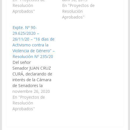
en la localidad de
Resolución
contra la Violencia de
En "Proyectos de
Cafayate el día 6 de
Aprobados"
Género, organizado
Resolución
Diciembre de 2015 y
por la Fundación
Aprobados"
que tiene como
Argentinidad siendo su
Expte. Nº 90-
objetivo difundir el
Director Docente el
29.625/2020 –
deporte y la vida sana
Doctor Daniel
26/11/20 – “16 días de
y promover el
Escalante. El mismo se
Activismo contra la
turismo…
llevará a cabo en la
Violencia de Género” –
Ciudad de San Ramón
Resolución Nº 235/20
de las Nueva Oran…
Del señor
Senador JUAN CRUZ
CURÁ, declarando de
interés de la Cámara
de Senadores la
Campaña Internacional
noviembre 26, 2020
“16 días de Activismo
En "Proyectos de
contra la Violencia de
Resolución
Género”. (Expte. Nº 90-
Aprobados"
29.625/2020, a la
Comisión Especial de
Mujer, Género y