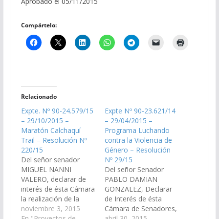
Aprobado el 05/11/2015
Compártelo:
Relacionado
Expte. Nº 90-24.579/15
Expte Nº 90-23.621/14
– 29/10/2015 –
– 29/04/2015 –
Maratón Calchaquí
Programa Luchando
Trail – Resolución Nº
contra la Violencia de
220/15
Género – Resolución
Del señor senador
Nº 29/15
MIGUEL NANNI
Del señor Senador
VALERO, declarar de
PABLO DAMIAN
interés de ésta Cámara
GONZALEZ, Declarar
la realización de la
de Interés de ésta
maratón "Calchaquí
noviembre 3, 2015
Cámara de Senadores,
Trial", que se realizará
En "Proyectos de
el Programa Luchando
abril 30, 2015