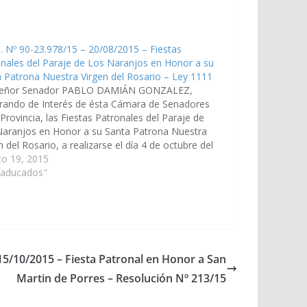
. Nº 90-23.978/15 – 20/08/2015 – Fiestas
nales del Paraje de Los Naranjos en Honor a su
 Patrona Nuestra Virgen del Rosario – Ley 1111
señor Senador PABLO DAMIÁN GONZALEZ,
rando de Interés de ésta Cámara de Senadores
 Provincia, las Fiestas Patronales del Paraje de
Naranjos en Honor a su Santa Patrona Nuestra
n del Rosario, a realizarse el día 4 de octubre del
ente año, organizado por la Comunidad Kolla…
to 19, 2015
Caducados"
 15/10/2015 – Fiesta Patronal en Honor a San
Martin de Porres – Resolución Nº 213/15