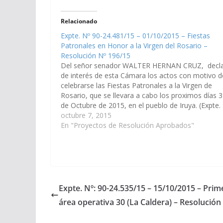
Relacionado
Expte. Nº 90-24.481/15 – 01/10/2015 – Fiestas
Patronales en Honor a la Virgen del Rosario –
Resolución Nº 196/15
Del señor senador WALTER HERNAN CRUZ, decla
de interés de esta Cámara los actos con motivo d
celebrarse las Fiestas Patronales a la Virgen de
Rosario, que se llevara a cabo los proximos días 3
de Octubre de 2015, en el pueblo de Iruya. (Expte.
90-24.481/15) Resolución…
octubre 7, 2015
En "Proyectos de Resolución Aprobados"
Expte. Nº: 90-24.535/15 – 15/10/2015 – Prim
área operativa 30 (La Caldera) – Resolución