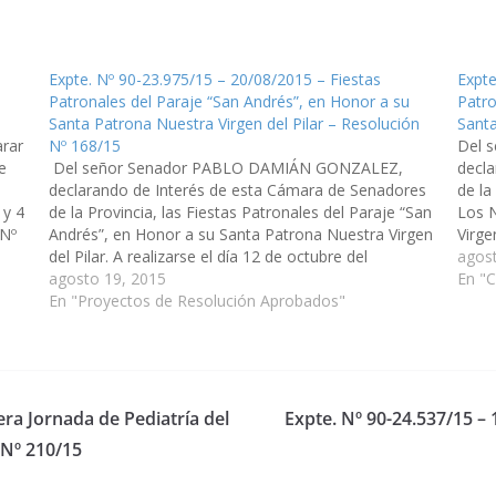
Expte. Nº 90-23.975/15 – 20/08/2015 – Fiestas
Expte
Patronales del Paraje “San Andrés”, en Honor a su
Patro
Santa Patrona Nuestra Virgen del Pilar – Resolución
Santa
rar
Nº 168/15
Del 
e
Del señor Senador PABLO DAMIÁN GONZALEZ,
decla
declarando de Interés de esta Cámara de Senadores
de la
 y 4
de la Provincia, las Fiestas Patronales del Paraje “San
Los 
 Nº
Andrés”, en Honor a su Santa Patrona Nuestra Virgen
Virge
del Pilar. A realizarse el día 12 de octubre del
corri
agos
corriente año. Organizado por la Comunidad Kolla y…
agosto 19, 2015
En "
En "Proyectos de Resolución Aprobados"
era Jornada de Pediatría del
Expte. Nº 90-24.537/15 –
 Nº 210/15