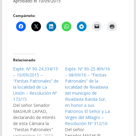
Aprobado el 10/09/2015
Compártelo:
Relacionado
Expte. Nº 90-24.334/15
Expte. Nº 90-25.409/16
– 10/09/2015 –
– 08/09/16 – “Fiestas
“Fiestas Patronales” de
Patronales” de la
la localidad de La
localidad de Rivadavia
Unión – Resolución Nº
del municipio de
172/15
Rivadavia Banda Sur,
Del señor Senador
en honor a sus
MASHUR LAPAD,
Patronos El Señor y La
declarando de interés
Virgen del Milagro –
de esta Cámara la
Resolución Nº 312/16
"Fiestas Patronales"
Del señor
de la localidad de La
septiembre 10, 2015
Senador MASHUR