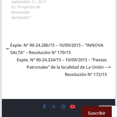
la localidad de
septiembre 11, 2017
Rivadavia del municipio
En "Proyectos de
de Rivadavia Banda
Resolución
Sur, Departamento de
Aprobados"
Rivadavia, a celebrarse
el día 15 de Setiembre
de 2.017 en honor a
sus Patronos El Señor
y La Virgen del Milagro.
Expte. Nº 90-24.286/15 – 10/09/2015 – “INNOVA
(Expte.…
SALTA” – Resolución Nº 170/15
Expte. Nº 90-24.334/15 – 10/09/2015 – “Fiestas
Patronales” de la localidad de La Unión –
Resolución Nº 172/15
Copyright © 2026
Cámara de Senadores
. All rights reserved.
Suscribir