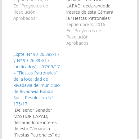
Unión del municipio de
En "Proyectos de
LAPAD, declarandode
Rivadavia Banda Sur,
Resolución
interés de esta Cámara
Departamento de
Aprobados"
la “Fiestas Patronales”
Rivadavia, a celebrarse
de la localidad de
septiembre 8, 2016
el día 24 de Setiembre
Rivadavia del municipio
En "Proyectos de
de 2.015 en honor a la
de Rivadavia Banda
Resolución
Virgen de La Merced y
Sur, Departamento de
Aprobados"
adherir al Programa…
Rivadavia, a celebrarse
Expte. Nº 90-26.388/17
el día 15 de Setiembre
y Nº 90-26.393/17
de 2.016 en honor a
(unificados) – 07/09/17
sus Patronos El Señor
– “Fiestas Patronales”
y La Virgen del Milagro.
de la localidad de
(Expte. Nº 90-
Rivadavia del municipio
25.409/16…
de Rivadavia Banda
Sur – Resolución N°
175/17
Del señor Senador
MASHUR LAPAD,
declarando de interés
de esta Cámara la
“Fiestas Patronales” de