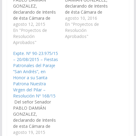
GONZALEZ,
declarando de Interés
declarando de Interés
de ésta Cámara de
de ésta Cámara de
Senadores de la
agosto 10, 2016
Senadores de la
agosto 12, 2015
Provincia, las
En "Proyectos de
Provincia, las
En "Proyectos de
actividades en Honor a
Resolución
actividades en Honor a
Resolución
su Santa Patrona
Aprobados"
su Santa Patrona
Aprobados"
Nuestra Virgen de
Nuestra Virgen de
Guadalupe, en el
Expte. Nº 90-23.975/15
Guadalupe, en el
Paraje Río Blanquito,
– 20/08/2015 – Fiestas
Paraje Río Blanquito,
departamento Oran. A
Patronales del Paraje
departamento Oran. A
realizarse el día 8 de
“San Andrés”, en
realizarse el día 8 de
septiembre del
Honor a su Santa
septiembre del cte.
corriente año.
Patrona Nuestra
año. Organizado por la
Organizado por la
Virgen del Pilar –
Municipalidad…
Municipalidad de…
Resolución Nº 168/15
Del señor Senador
PABLO DAMIÁN
GONZALEZ,
declarando de Interés
de esta Cámara de
Senadores de la
agosto 19, 2015