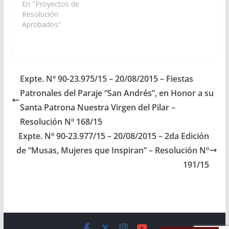
Provincia, las Fiestas
En "Proyectos de
Patronales del Paraje
Resolución
“San Andrés”, en
Aprobados"
Honor a su Santa
Patrona Nuestra
Virgen del Pilar. A
realizarse el día 12 de
octubre del corriente
Expte. Nº 90-23.975/15 – 20/08/2015 – Fiestas
año. Organizado por la
Patronales del Paraje “San Andrés”, en Honor a su
Comunidad Kolla y…
Santa Patrona Nuestra Virgen del Pilar –
Resolución Nº 168/15
Expte. Nº 90-23.977/15 – 20/08/2015 – 2da Edición
de “Musas, Mujeres que Inspiran” – Resolución Nº
191/15