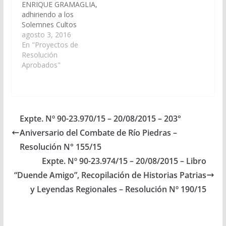
ENRIQUE GRAMAGLIA,
adhiriendo a los
Solemnes Cultos
Religiosos del Señor y
agosto 3, 2016
de la Virgen del
En "Proyectos de
Milagro, que se
Resolución
llevarán a cabo en la
Aprobados"
ciudad de San José de
Metan, el día 25 de
Agosto de 2016, los
mismos son
organizados por la
Expte. Nº 90-23.970/15 – 20/08/2015 – 203°
Parroquia "Señor del
Aniversario del Combate de Río Piedras –
Milagro", de…
Resolución N° 155/15
Expte. Nº 90-23.974/15 – 20/08/2015 – Libro
“Duende Amigo”, Recopilación de Historias Patrias
y Leyendas Regionales – Resolución Nº 190/15