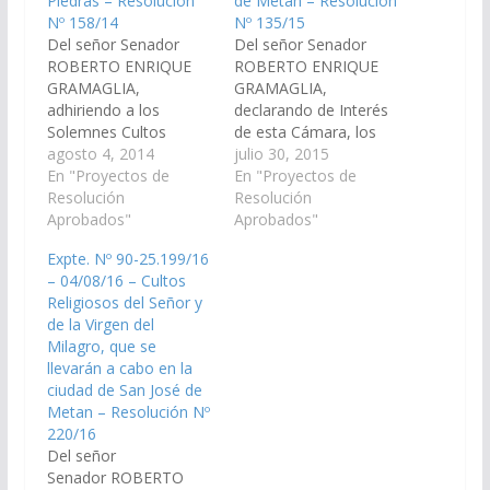
Piedras – Resolución
de Metan – Resolución
Nº 158/14
Nº 135/15
Del señor Senador
Del señor Senador
ROBERTO ENRIQUE
ROBERTO ENRIQUE
GRAMAGLIA,
GRAMAGLIA,
adhiriendo a los
declarando de Interés
Solemnes Cultos
de esta Cámara, los
Religiosos del Señor y
agosto 4, 2014
Solemnes Cultos
julio 30, 2015
de la Virgen del
En "Proyectos de
Religiosos en honor al
En "Proyectos de
Milagro, que se
Resolución
Señor y a la Virgen del
Resolución
llevarán a cabo en la
Aprobados"
Milagro, que se
Aprobados"
localidad de Río
llevarán a cabo en la
Expte. Nº 90-25.199/16
Piedras, el día 8 de
ciudad de San José de
– 04/08/16 – Cultos
Septiembre de 2014 y
Metan, el día 25 de
Religiosos del Señor y
organizados por la
Agosto de 2015 y
de la Virgen del
Parroquia "Señor y
adhiriendo a las…
Milagro, que se
Virgen del Milagro", de
llevarán a cabo en la
la…
ciudad de San José de
Metan – Resolución Nº
220/16
Del señor
Senador ROBERTO