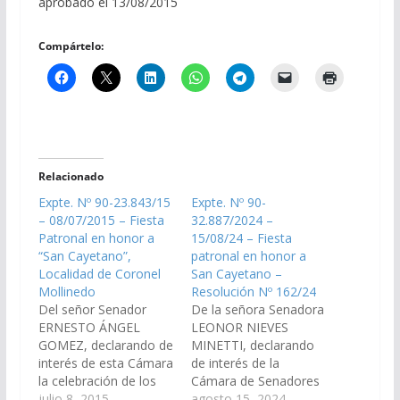
aprobado el 13/08/2015
Compártelo:
Relacionado
Expte. Nº 90-23.843/15
Expte. Nº 90-
– 08/07/2015 – Fiesta
32.887/2024 –
Patronal en honor a
15/08/24 – Fiesta
“San Cayetano”,
patronal en honor a
Localidad de Coronel
San Cayetano –
Mollinedo
Resolución Nº 162/24
Del señor Senador
De la señora Senadora
ERNESTO ÁNGEL
LEONOR NIEVES
GOMEZ, declarando de
MINETTI, declarando
interés de esta Cámara
de interés de la
la celebración de los
Cámara de Senadores
actos y festejos de la
julio 8, 2015
la Fiesta patronal en
agosto 15, 2024