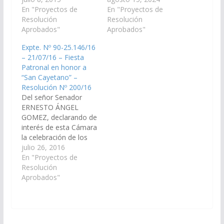
Fiesta Patronal en
En "Proyectos de
honor a San Cayetano,
En "Proyectos de
honor a "San
Resolución
a celebrarse el día 17
Resolución
Cayetano", a realizarse
Aprobados"
de Agosto del
Aprobados"
el día 07 de Agosto del
corriente año, en la
Expte. Nº 90-25.146/16
corriente año en la
Escuela N° 4106 paraje
– 21/07/16 – Fiesta
Localidad de Coronel
El Cruce de Finca
Patronal en honor a
Mollinedo, Jurisdicción
Corralito en el
“San Cayetano” –
del Municipio de
departamento Rosario
Resolución Nº 200/16
Apolinario Saravia,…
de Lerma,…
Del señor Senador
ERNESTO ÁNGEL
GOMEZ, declarando de
interés de esta Cámara
la celebración de los
actos y festejos de la
julio 26, 2016
Fiesta Patronal en
En "Proyectos de
honor a "San
Resolución
Cayetano", a realizarse
Aprobados"
el día 07 de agosto del
corriente año en la
Localidad de Coronel
Mollinedo, Jurisdicción