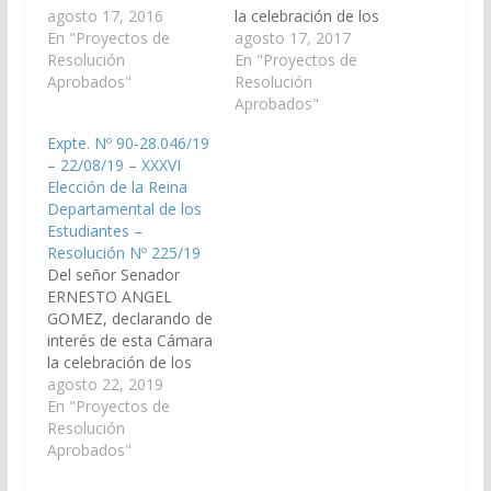
celebración de los
agosto 17, 2016
la celebración de los
actos y festejos de la
En "Proyectos de
actos y festejos de la
agosto 17, 2017
"XXXIV Elección de la
Resolución
"XXXV Elección de la
En "Proyectos de
Reina Departamental
Aprobados"
Reina Departamental
Resolución
de los Estudiantes", a
de los Estudiantes", a
Aprobados"
realizarse el día 03 de
realizarse el día 02 de
Expte. Nº 90-28.046/19
Setiembre del corriente
Setiembre del corriente
– 22/08/19 – XXXVI
año en la Localidad de
año en la Localidad de
Elección de la Reina
Apolinario Saravia,
Apolinario Saravia,
Departamental de los
Dpto. Anta. (Expte. Nº
Dpto. Anta (Expte. Nº…
Estudiantes –
90-25.254/16…
Resolución Nº 225/19
Del señor Senador
ERNESTO ANGEL
GOMEZ, declarando de
interés de esta Cámara
la celebración de los
actos y festejos de la
agosto 22, 2019
“XXXVI Elección de la
En "Proyectos de
Reina Departamental
Resolución
de los Estudiantes” a
Aprobados"
realizarse el día 07 de