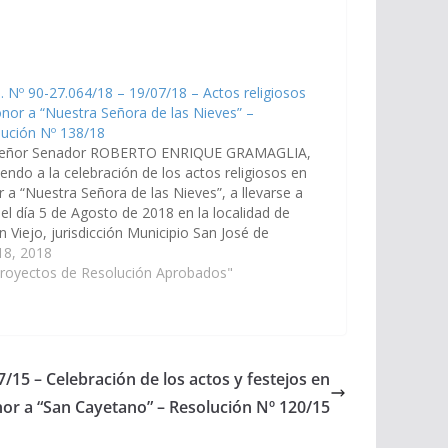
. Nº 90-27.064/18 – 19/07/18 – Actos religiosos
nor a “Nuestra Señora de las Nieves” –
lución Nº 138/18
señor Senador ROBERTO ENRIQUE GRAMAGLIA,
iendo a la celebración de los actos religiosos en
 a “Nuestra Señora de las Nieves”, a llevarse a
el día 5 de Agosto de 2018 en la localidad de
 Viejo, jurisdicción Municipio San José de
. (Expte. Nº 90-27.064/18, a la Comisión…
 18, 2018
Proyectos de Resolución Aprobados"
7/15 – Celebración de los actos y festejos en
or a “San Cayetano” – Resolución Nº 120/15