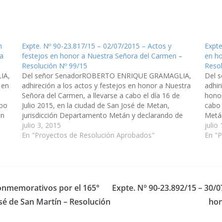
n
Expte. Nº 90-23.817/15 – 02/07/2015 – Actos y
Expte
ra
festejos en honor a Nuestra Señora del Carmen –
en ho
Resolución Nº 99/15
Reso
IA,
Del señor SenadorROBERTO ENRIQUE GRAMAGLIA,
Del 
 en
adhireción a los actos y festejos en honor a Nuestra
adhir
Señora del Carmen, a llevarse a cabo el día 16 de
honor
abo
Julio 2015, en la ciudad de San José de Metan,
cabo 
án
jurisdicción Departamento Metán y declarando de
Metán
Interés de ésta Cámara, las actividades religiosas
julio 3, 2015
Metán
julio
para…
En "Proyectos de Resolución Aprobados"
En "
conmemorativos por el 165°
Expte. Nº 90-23.892/15 – 30/0
osé de San Martín – Resolución
hon