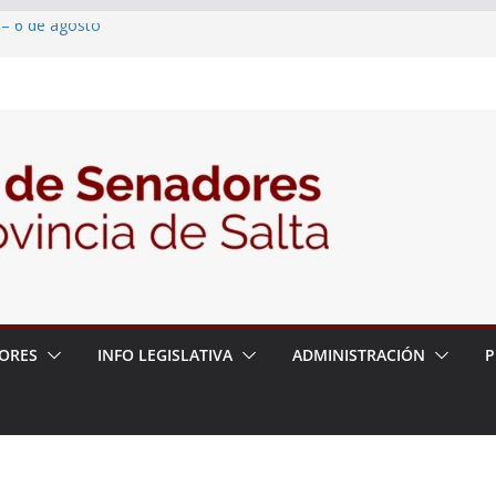
 – 6 de agosto
 un proyecto de ley para proteger a los
acoso y la violencia en las redes
2026 – 06/08/26 – Fiesta patronal San
2026 – 06/08/26 – Créase el Ente Salteño
rol Vegetal
ORES
INFO LEGISLATIVA
ADMINISTRACIÓN
P