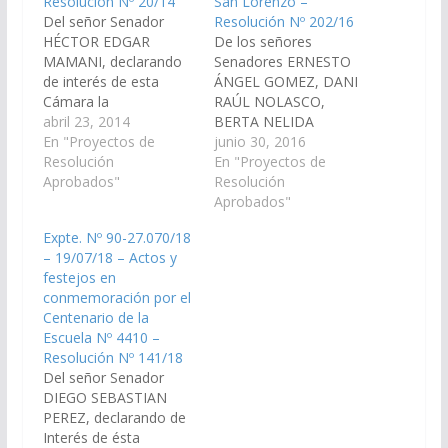
Resolución Nº 20/14
San Lorenzo –
Del señor Senador
Resolución Nº 202/16
HÉCTOR EDGAR
De los señores
MAMANI, declarando
Senadores ERNESTO
de interés de esta
ÁNGEL GOMEZ, DANI
Cámara la
RAÚL NOLASCO,
Conmemoración del
abril 23, 2014
BERTA NELIDA
Primer Centenario de
En "Proyectos de
GERONIMO, ERNESTO
junio 30, 2016
la Escuela N° 594 "Dr.
Resolución
GERARDO GUANCA y
En "Proyectos de
Adolfo Guemes" del
Aprobados"
WALTER HERNÁN
Resolución
paraje El Barrial,
CRUZ, declarando de
Aprobados"
departamento San
interés del Senado las
Expte. Nº 90-27.070/18
Carlos. (Expte. Nº 90-
actividades culturales,
– 19/07/18 – Actos y
22.318/14 – A la
cívicas, patriotas y
festejos en
Comisión de Educación
religiosas
conmemoración por el
y Cultura). Aprobado el
programadas por la
Centenario de la
24/04/2014
Municipalidad de San
Escuela Nº 4410 –
Lorenzo para el día 21
Resolución Nº 141/18
de agosto del corriente
Del señor Senador
año en
DIEGO SEBASTIAN
conmemoración…
PEREZ, declarando de
Interés de ésta