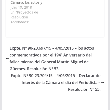
Cámara, los actos y
festejos en
julio 19, 2018
conmemoración por el
En "Proyectos de
Centenario de la
Resolución
Escuela Nº 4410, a
Aprobados"
realizarse el día 27 de
julio, en la localidad de
La Almona. (Expte. Nº
90-27.070/18, a la
Comisión de Educación
Expte. Nº 90-23.697/15 – 4/05/2015 – los actos
y Cultura). Resolución
conmemorativos por el 194º Aniversario del
Nº…
fallecimiento del General Martín Miguel de
Güemes. Resolución Nº 53.
Expte. Nº 90-23.704/15 – 4/06/2015 – Declarar de
Interés de la Cámara el día del Periodista –
Resolución Nº 55.