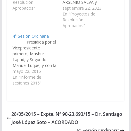
realizarse el día 30 de
Resolución
ARSENIO SALVA y
agosto de 2015,
Aprobados"
JAVIER ALBERTO
septiembre 22, 2023
organizado por
MONICO GRACIANO,
En "Proyectos de
producciones "Tienes
declarar de interés de
Resolución
Que Andar" de Mauro
esta Cámara de
Aprobados"
Rodríguez. Resolución
Senadores, el estreno
4° Sesión Ordinaria
N° 159/15 Aprobado el
del espectáculo
Presidida por el
20/08/2015
"HABEMUS PAPAM...
Vicepresidente
FRANCISCUS, IL PAPA
primero, Mashur
DALLA FINE DEL
Lapad, y Segundo
MONDO" de Rafael
Manuel Luque, y con la
Monti, únicas
presencia de 19
mayo 22, 2015
funciones en los días
senadores se llevó a
En "Informe de
13, 14,…
cabo la 4º Sesión
sesiones 2015"
Ordinaria Proyectos de
Resolución Pedidos de
Informes - Del
Senador Héctor Edgar
Mamani, solicitar
28/05/2015 – Expte. Nº 90-23.693/15 – Dr. Santiago
informe en un plazo de
José López Soto – ACORDADO
cinco (5) días, al
Ministerio de…
6° Sesión Ordinaria