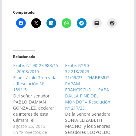
Compártelo:
Relacionado
Expte. N° 90-23.988/15
Expte. Nº 90-
– 20/08/2015 –
32.218/2023 –
Espectáculo Trenzadas
21/09/23 – “HABEMUS
– Resolución N°
PAPAM…
159/15
FRANCISCUS, IL PAPA
Del señor senador
DALLA FINE DEL
PABLO DAMIAN
MONDO” – Resolución
GONZALEZ, declarar
Nº 217/23
de interes de esta
De la Señora Senadora
Cámara, el
SONIA ELIZABETH
espectáculo
agosto 25, 2015
MAGNO, y los Señores
"Trenzadas", a
En "Proyectos de
Senadores LEOPOLDO