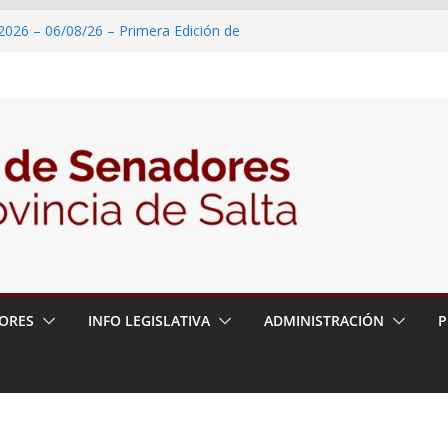
2026 – 06/08/26 – Primera Edición de
ación Secundaria, Puente de Unión
 un proyecto de ley para proteger a los
acoso y la violencia en las redes
2026 – 06/08/26 – Fiesta patronal San
2026 – 06/08/26 – Créase el Ente Salteño
rol Vegetal
 – 6 de agosto
ORES
INFO LEGISLATIVA
ADMINISTRACIÓN
P