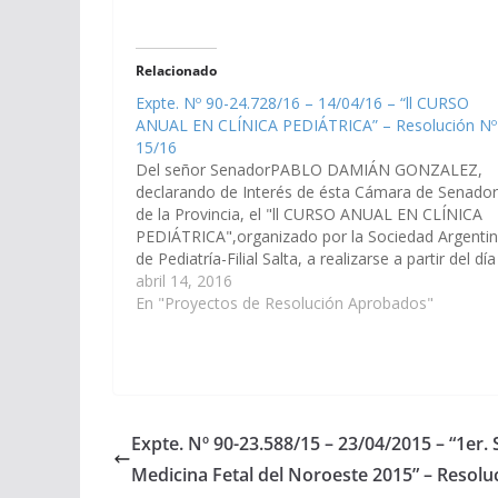
Relacionado
Expte. Nº 90-24.728/16 – 14/04/16 – “ll CURSO
ANUAL EN CLÍNICA PEDIÁTRICA” – Resolución Nº
15/16
Del señor SenadorPABLO DAMIÁN GONZALEZ,
declarando de Interés de ésta Cámara de Senado
de la Provincia, el "ll CURSO ANUAL EN CLÍNICA
PEDIÁTRICA",organizado por la Sociedad Argenti
de Pediatría-Filial Salta, a realizarse a partir del día
de abril hasta el 12 de noviembre del cte. año.(Exp
abril 14, 2016
Nº 90-24.728/16 – A la…
En "Proyectos de Resolución Aprobados"
Expte. Nº 90-23.588/15 – 23/04/2015 – “1er.
Medicina Fetal del Noroeste 2015” – Resolu