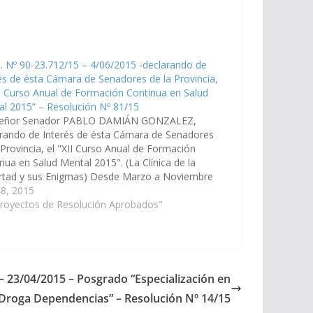
. Nº 90-23.712/15 – 4/06/2015 -declarando de
és de ésta Cámara de Senadores de la Provincia,
II Curso Anual de Formación Continua en Salud
l 2015” – Resolución Nº 81/15
señor Senador PABLO DAMIÁN GONZALEZ,
rando de Interés de ésta Cámara de Senadores
 Provincia, el "XII Curso Anual de Formación
nua en Salud Mental 2015". (La Clínica de la
rtad y sus Enigmas) Desde Marzo a Noviembre
te año Organiza el Colegio de Psicólogos de
 8, 2015
a…
Proyectos de Resolución Aprobados"
 – 23/04/2015 – Posgrado “Especialización en
Droga Dependencias” – Resolución Nº 14/15