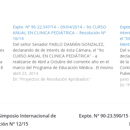
Expte. Nº 90-22.347/14 – 09/04/2014 – 9o CURSO
Expte
ANUAL EN CLINICA PEDIÁTRICA – Resolución Nº
Inter
16/14
el “X
Del señor Senador PABLO DAMIÁN GONZALEZ,
Menta
res
declarando de de Interés de ésta Cámara, el "9o
Del 
CURSO ANUAL EN CLINICA PEDIÁTRICA" - a
decla
na
realizarse de Abril a Octubre del corriente año en el
de la
 8
marco del Programa de Educación Médica . El mismo
Conti
te.
es organizado por la Sociedad Argentina de Pediatría
abril 23, 2014
Pube
-…
En "Proyectos de Resolución Aprobados"
del c
junio
Salt
En "
 Simposio Internacional de
Expte. Nº 90-23.590/15
ción Nº 12/15