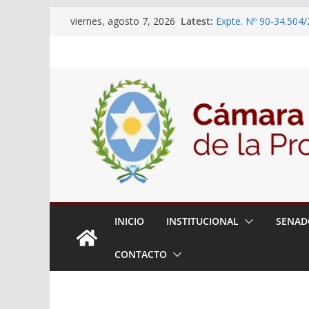
Skip
Latest:
Expte. Nº 90-34.504/
viernes, agosto 7, 2026
to
“Olimpiadas de Educ
Educativa”
content
El Senado trabaja en
estudiantes del ciber
Expte. N° 90-34.517/
Roque
Expte. Nº 90-34.516/
de Protección y Cont
18° Sesión Ordinaria
INICIO
INSTITUCIONAL
SENAD
CONTACTO