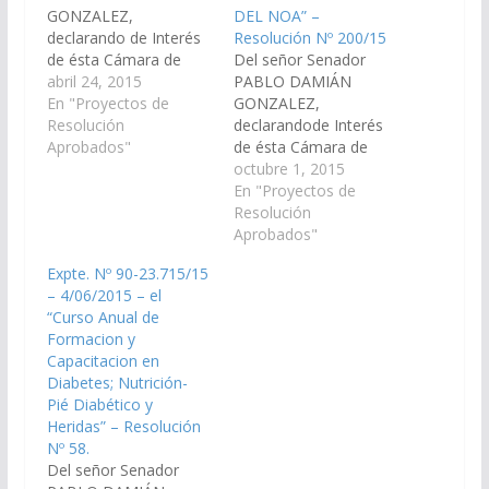
GONZALEZ,
DEL NOA” –
declarando de Interés
Resolución Nº 200/15
de ésta Cámara de
Del señor Senador
Senadores de la
abril 24, 2015
PABLO DAMIÁN
Provincia, el "Curso de
En "Proyectos de
GONZALEZ,
Auxiliar Forense", que
Resolución
declarandode Interés
organiza la Fundación
Aprobados"
de ésta Cámara de
"Dr. Edmond Locard",
Senadores de la
octubre 1, 2015
con una duración de
Provincia, la
En "Proyectos de
16 meses, a partir del
"1ºJORNADA DE
Resolución
15 de mayo del
MEDICINA
Aprobados"
corriente año.(Expte.
TOXICOLOGICA Y
Expte. Nº 90-23.715/15
Nº 90-23.591/15 – A la
GENETICA FORENSE
– 4/06/2015 – el
Comisión…
DEL NOA"; a realizarse
“Curso Anual de
los días 23 y 24 de
Formacion y
octubre del corriente
Capacitacion en
año; organizado por la
Diabetes; Nutrición-
Escuela de la
Pié Diabético y
Magistratura de la
Heridas” – Resolución
Provincia de Salta.
Nº 58.
(Expte.…
Del señor Senador