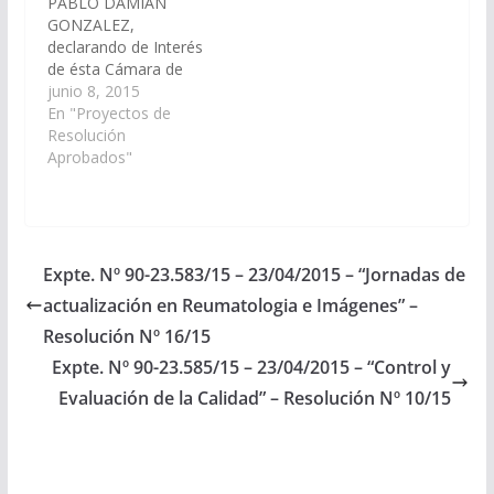
PABLO DAMIÁN
GONZALEZ,
declarando de Interés
de ésta Cámara de
Senadores de la
junio 8, 2015
Provincia el “Curso
En "Proyectos de
Anual de Formacion y
Resolución
Capacitacion en
Aprobados"
Diabetes; Nutrición-
Pié Diabético y
Heridas"; a realizarse
desde el 12 de junio al
12 de diciembre del
Expte. Nº 90-23.583/15 – 23/04/2015 – “Jornadas de
cte. año. Organiza la
actualización en Reumatologia e Imágenes” –
Fundación Escuela
para…
Resolución Nº 16/15
Expte. Nº 90-23.585/15 – 23/04/2015 – “Control y
Evaluación de la Calidad” – Resolución Nº 10/15