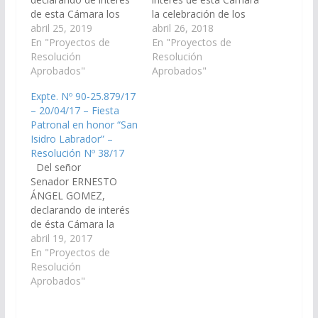
de esta Cámara los
la celebración de los
actos y festejos de la
abril 25, 2019
actos y festejos de la
abril 26, 2018
Fiesta Patronal en
En "Proyectos de
Fiesta Patronal en
En "Proyectos de
Honor a San Isidro
Resolución
honor San Isidro
Resolución
Labrador, a llevarse a
Aprobados"
Labrador, a realizarse
Aprobados"
cabo el día 15 de mayo
el día 15 de mayo del
Expte. Nº 90-25.879/17
en la localidad de
corriente año de la
– 20/04/17 – Fiesta
Gaona. (Expte. Nº 90-
localidad de Gaona,
Patronal en honor “San
27.739/19, a la
Departamento Anta.
Isidro Labrador” –
Comisión de Educación
(Expte. Nº 90-
Resolución Nº 38/17
y Cultura) Resolución…
26.825/18, A la
Del señor
Comisión…
Senador ERNESTO
ÁNGEL GOMEZ,
declarando de interés
de ésta Cámara la
celebración de los
abril 19, 2017
actos y festejos de la
En "Proyectos de
Fiesta Patronal en
Resolución
honor "San Isidro
Aprobados"
Labrador", a realizarse
el día 15 de Mayo del