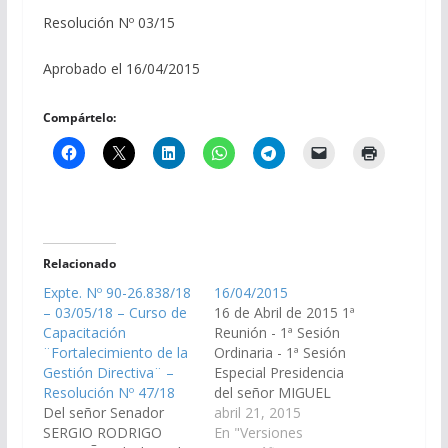
Resolución Nº 03/15
Aprobado el 16/04/2015
Compártelo:
Relacionado
Expte. Nº 90-26.838/18
16/04/2015
– 03/05/18 – Curso de
16 de Abril de 2015 1ª
Capacitación
Reunión - 1ª Sesión
¨Fortalecimiento de la
Ordinaria - 1ª Sesión
Gestión Directiva¨ –
Especial Presidencia
Resolución Nº 47/18
del señor MIGUEL
Del señor Senador
ANDRÉS COSTAS
abril 21, 2015
SERGIO RODRIGO
ZOTTOS Secretario
En "Versiones