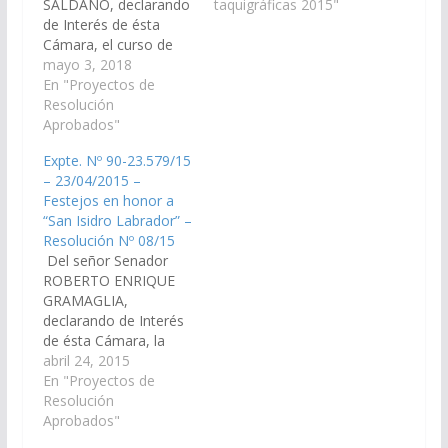
SALDAÑO, declarando
Legislativo: Dr. LUIS
taquigráficas 2015"
de Interés de ésta
GUILLERMO LÓPEZ
Cámara, el curso de
MIRAU Secretario
capacitación
mayo 3, 2018
Administrativo: Lic.
“Fortalecimiento de la
En "Proyectos de
JULIO EDUARDO
Gestión Directiva”, a
Resolución
FERNÁNDEZ MUIÑOS
realizarse a partir del
Aprobados"
SENADORES
día 4 de mayo en
PRESENTES: ABILÉS,
Expte. Nº 90-23.579/15
Oran, Metán, Tartagal,
María Silvina
– 23/04/2015 –
Rivadavia Banda
CERRANO, Gabriela
Festejos en honor a
Norte, Chicoana y
Angelina CRUZ, Walter
“San Isidro Labrador” –
Cafayate. (Expte. Nº
Hernán D’ANDREA,…
Resolución Nº 08/15
90-26.838/18, a la
Del señor Senador
Comisión de Educación
ROBERTO ENRIQUE
y Cultura)…
GRAMAGLIA,
declarando de Interés
de ésta Cámara, la
celebración de los
abril 24, 2015
actos y festejos en
En "Proyectos de
honor a "San Isidro
Resolución
Labrador", a llevarse a
Aprobados"
cabo el día 15 de Mayo