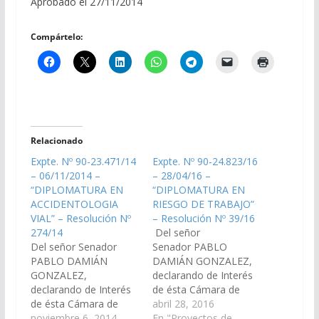
Aprobado el 27/11/2014
Compártelo:
Relacionado
Expte. Nº 90-23.471/14
Expte. Nº 90-24.823/16
– 06/11/2014 –
– 28/04/16 –
“DIPLOMATURA EN
“DIPLOMATURA EN
ACCIDENTOLOGIA
RIESGO DE TRABAJO”
VIAL” – Resolución Nº
– Resolución Nº 39/16
274/14
Del señor
Del señor Senador
Senador PABLO
PABLO DAMIÁN
DAMIÁN GONZALEZ,
GONZALEZ,
declarando de Interés
declarando de Interés
de ésta Cámara de
de ésta Cámara de
Senadores de la
abril 28, 2016
Senadores, la
noviembre 6, 2014
Provincia, la
En "Proyectos de