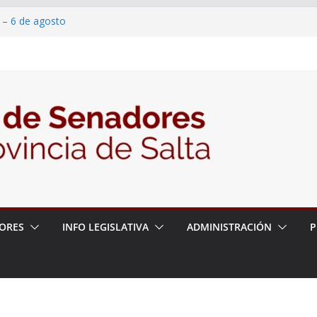
 – 6 de agosto
 un proyecto de ley para proteger a los
acoso y la violencia en las redes
/2026 – 06/08/26 – Fiesta patronal San
/2026 – 06/08/26 – Créase el Ente Salteño
rol Vegetal
ORES
INFO LEGISLATIVA
ADMINISTRACIÓN
P