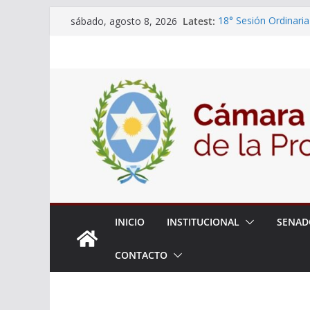
Skip
Latest:
18° Sesión Ordinaria
sábado, agosto 8, 2026
to
30/07/2026
El Senado trabaja en
content
estudiantes del ciber
Expte. N° 90-34.517
Roque
Expte. Nº 90-34.516
de Protección y Cont
INICIO
INSTITUCIONAL
SENAD
CONTACTO