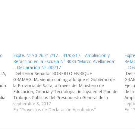
io
Expte. Nº 90-26.317/17 – 31/08/17 – Ampliación y
Expte
Refacción en la Escuela N° 4083 “Marco Avellaneda”
Refac
– Declaración Nº 282/17
– Dec
IA,
Del señor Senador ROBERTO ENRIQUE
Del 
GRAMAGLIA, viendo con agrado que el Gobierno de
GRAM
ción
la Provincia de Salta, a través del Ministerio de
Ejecu
Educación, Ciencia y Tecnología, incluya en el Plan de
de la
día
Trabajos Públicos del Presupuesto General de la
Ampli
Provincia - Año: 2018, las Obras de Ampliación y
septiembre 8, 2017
Avell
sept
Refacción en la…
En "Proyectos de Declaración Aprobados"
(Expt
En "