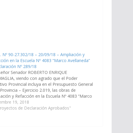
. Nº 90-27.302/18 – 20/09/18 – Ampliación y
ción en la Escuela Nº 4083 “Marco Avellaneda”
laración Nº 289/18
señor Senador ROBERTO ENRIQUE
AGLIA, viendo con agrado que el Poder
tivo Provincial incluya en el Presupuesto General
 Provincia – Ejercicio 2.019, las obras de
ación y Refacción en la Escuela Nº 4083 “Marco
aneda” de la ciudad de San José de Metán.-
iembre 19, 2018
e. Nº 90-27.302/18 - A la Comisión…
Proyectos de Declaración Aprobados"