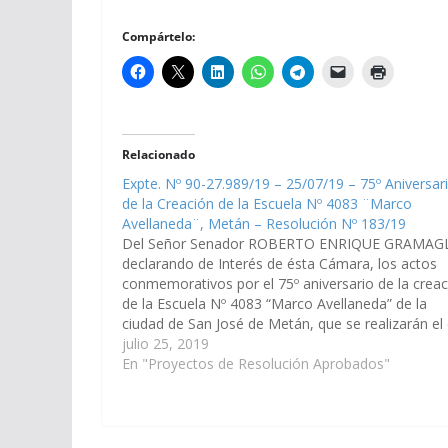
Compártelo:
Relacionado
Expte. Nº 90-27.989/19 – 25/07/19 – 75º Aniversar
de la Creación de la Escuela Nº 4083 ¨Marco
Avellaneda¨, Metán – Resolución Nº 183/19
Del Señor Senador ROBERTO ENRIQUE GRAMAGL
declarando de Interés de ésta Cámara, los actos
conmemorativos por el 75º aniversario de la crea
de la Escuela Nº 4083 “Marco Avellaneda” de la
ciudad de San José de Metán, que se realizarán el 
6 de agosto de 2019, en el establecimiento…
julio 25, 2019
En "Proyectos de Resolución Aprobados"