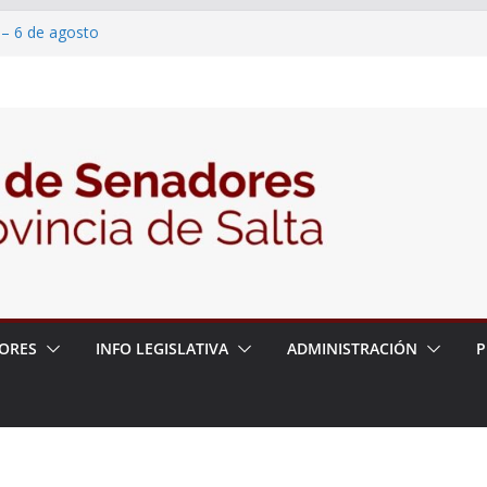
 – 6 de agosto
 un proyecto de ley para proteger a los
acoso y la violencia en las redes
2026 – 06/08/26 – Fiesta patronal San
2026 – 06/08/26 – Créase el Ente Salteño
rol Vegetal
ORES
INFO LEGISLATIVA
ADMINISTRACIÓN
P