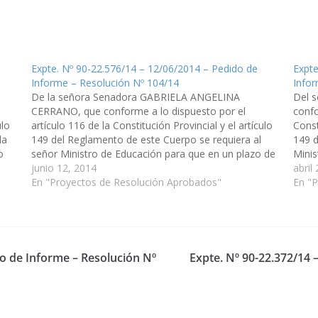
Expte. Nº 90-22.576/14 – 12/06/2014 – Pedido de
Expte
Informe – Resolución Nº 104/14
Infor
De la señora Senadora GABRIELA ANGELINA
Del 
CERRANO, que conforme a lo dispuesto por el
confo
ulo
artículo 116 de la Constitución Provincial y el artículo
Const
la
149 del Reglamento de este Cuerpo se requiera al
149 d
o
señor Ministro de Educación para que en un plazo de
Minis
5 (cinco) días asista a esta Cámara e…
junio 12, 2014
en un
abril
En "Proyectos de Resolución Aprobados"
En "P
do de Informe – Resolución Nº
Expte. Nº 90-22.372/14 