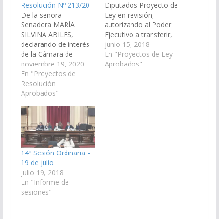
Resolución Nº 213/20
Diputados Proyecto de
De la señora
Ley en revisión,
Senadora MARÍA
autorizando al Poder
SILVINA ABILES,
Ejecutivo a transferir,
declarando de interés
en carácter, de
junio 15, 2018
de la Cámara de
donación a favor de la
En "Proyectos de Ley
Senadores los 35 años
noviembre 19, 2020
Cooperativa de
Aprobados"
de trayectoria de la
En "Proyectos de
Provisión de Servicios
Cooperativa de
Resolución
Educacionales
Provisión y Servicios
Aprobados"
Chicoana Limitada,
de Productores y
Personería Jurídica
Comerciantes de
inscripta en el I.N.A.E.,
Frutas, Hortalizas y
Matrícula Nº 14.470, el
Afines de Salta, por su
inmueble de propiedad
constante
de la provincia de Salta
labor. (Expte. Nº 90-
que…
14º Sesión Ordinaria –
29.594/2020, a la
19 de julio
Comisión Especial de
julio 19, 2018
Homenaje).
En "Informe de
Resolución…
sesiones"