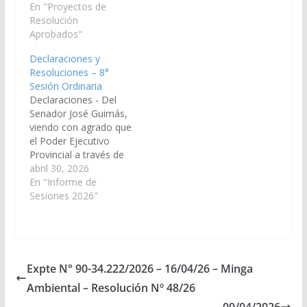
Ganadera, a realizarse
En "Proyectos de
por la Convención
los días 19, 20 y 21 de
Resolución
Municipal convocada al
marzo de 2026, en la
Aprobados"
efecto y en función de
localidad de Santa
lo dispuesto por los
Declaraciones y
Rosa de los Pastos
artículos 170, 171 y
Resoluciones – 8°
Grandes, Ruta
172 de la Constitución
Sesión Ordinaria
Provincial N° 129, del
Provincial; y,…
Declaraciones - Del
departamento Los
Senador José Guimás,
Andes, organizado
viendo con agrado que
por…
el Poder Ejecutivo
Provincial a través de
los organismos
abril 30, 2026
competentes, arbitren
En "Informe de
las recursos y obras
Sesiones 2026"
necesarias para
concretar la segunda
etapa del Acueducto
Animaná - San Carlos,
lo que garantizará la
Expte N° 90-34.222/2026 – 16/04/26 – Minga
provisión de agua
Ambiental – Resolución Nº 48/26
potable a más de diez
mil…
09/04/2026