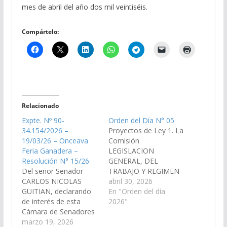
mes de abril del año dos mil veintiséis.
Compártelo:
Relacionado
Expte. Nº 90-
Orden del Día N° 05
34.154/2026 –
Proyectos de Ley 1. La
19/03/26 – Onceava
Comisión
Feria Ganadera –
LEGISLACION
Resolución N° 15/26
GENERAL, DEL
Del señor Senador
TRABAJO Y REGIMEN
CARLOS NICOLAS
PREVISIONAL, ha
abril 30, 2026
GUITIAN, declarando
considerado ha
En "Orden del día
de interés de esta
considerado la Carta
2026"
Cámara de Senadores
Orgánica Municipal de
la Onceava Feria
marzo 19, 2026
El Carril, sancionada