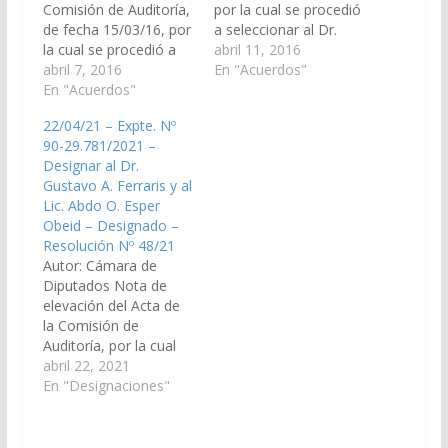
Comisión de Auditoría,
por la cual se procedió
de fecha 15/03/16, por
a seleccionar al Dr.
la cual se procedió a
Gustavo Adolfo
abril 11, 2016
seleccionar al Dr.
abril 7, 2016
Ferraris, D.N.I. Nº
En "Acuerdos"
Gustavo Adolfo
En "Acuerdos"
20.399.598, para
Ferraris, D.N.I. Nº
integrar la Auditoría
22/04/21 – Expte. Nº
20.399.598, para
General de la
90-29.781/2021 –
integrar la Auditoría
Provincia, en
Designar al Dr.
General de la
representación de la
Gustavo A. Ferraris y al
Provincia, en
oposición política de la
Lic. Abdo O. Esper
representación de la
Cámara de Diputados
Obeid – Designado –
oposición política de la
correspondiente al
Resolución Nº 48/21
Cámara de Diputados
Bloque Salta nos Une.
Autor: Cámara de
correspondiente al
…
Diputados Nota de
Bloque…
elevación del Acta de
la Comisión de
Auditoría, por la cual
se procedió a
abril 22, 2021
seleccionar al Dr.
En "Designaciones"
Gustavo Adolfo
Ferraris, DNI
20.399.598 y al Lic.