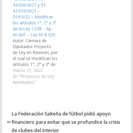
en la ciudad de
44.050/2021 y 91-
Cafayate, en caso de
43.933/2021 –
impedimento,
31/03/22 – Modificar
inhibición,…
los artículos 1°, 2° y 3°
de la Ley 7.238 – Ap.
en def. – Ley Nº 8.329
Autor: Cámara de
Diputados Proyecto
de Ley en Revisión, por
el cual se modifican los
artículos 1°, 2° y 3° de
la Ley 7.238. ( Expte.
marzo 31, 2022
N° 91-43.835/2021, 91-
En "Proyectos de Ley
44.050/2021 y 91-
Aprobados"
43.933/2021
unificados, a la
Comisión de
Legislación General,
del Trabajo y Régimen
La Federación Salteña de fútbol pidió apoyo
Previsional). Aprobado
financiero para evitar que se profundice la crisis
en definitiva, el
04/08/2022 Poder
de clubes del interior