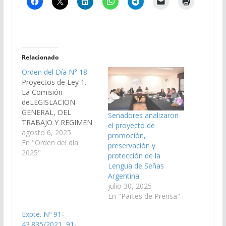
Relacionado
Orden del Día N° 18
Proyectos de Ley 1.-
La Comisión
deLEGISLACION
GENERAL, DEL
Senadores analizaron
TRABAJO Y REGIMEN
el proyecto de
PREVISIONAL, ha
agosto 6, 2025
promoción,
considerado el
En "Orden del día
preservación y
Proyecto de Ley de la
2025"
protección de la
Corte de Justicia
Lengua de Señas
contenida en la
Argentina
Acordada N°
julio 30, 2025
14.377/25, por el cual
En "Partes de Prensa"
el Juzgado con
competencia
Expte. Nº 91-
multifuero con asiento
43.835/2021, 91-