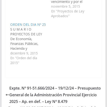
sucesivas prórrogas y
vencimiento y por el
los períodos
término de un año la
noviembre 5, 2015
acordados en dichas
vigencia de la Ley 7125
En "Proyectos de Ley
normas. (Expte. N° 91-
y sucesivas prórrogas;
Aprobados"
47.388/2022, en virtud
y prorroga la Ley 6583
ORDEN DEL DIA Nº 25
del Art. 27 inc. 9) PASE
y sucesivas prórrogas
S U M A R I O
a Comisión…
por el plazo de un año.
PROYECTOS DE LEY
(Expte. Nº 91-
De Economía,
35.345/15 – A la
Finanzas Públicas,
Comisión…
Hacienda y
Presupuesto 1.- En
diciembre 9, 2015
revisión, prorrogando
En "Orden del día
desde su vencimiento
2015"
y por el término de un
año, la vigencia de las
Leyes Nros 7125 y
6583, así como sus
sucesivas prórrogas.
Expte. Nº 91-51.666/2024 – 19/12/24 – Presupuesto
(Expte. Nº 91-
General de la Administración Provincial Ejercicio
35.345/15). De
Educación…
2025 – Ap. en def. – Ley Nº 8.479