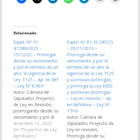
Relacionado
Expte. Nº 91-
Expte. Nº 91-35.345/15
47.388/2022 –
– 05/11/2015 –
15/12/22 – Prorrogar
Prorroga desde su
desde su vencimiento
vencimiento y por el
y por el término de un
término de un año la
año, la vigencia de la
vigencia de la Ley 7125
Ley 7.125 – Ap. en def.
y sucesivas prórrogas;
– Ley Nº 8.364
y prorroga la Ley 6583
Autor: Cámara de
y sucesivas prórrogas
Diputados Proyecto
– Ley en revisión – Ap.
de Ley en Revisión,
en definitiva – Ley Nº
prorrogando desde su
7.916
vencimiento y por el
Autor: Cámara de
término de un año, la
diciembre 15, 2022
Diputados Proyecto de
vigencia de la Ley
En "Proyectos de Ley
Ley en revisión,
7125, así como sus
Aprobados"
Prorroga desde su