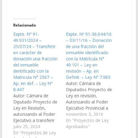
Relacionado
Expte. Nº 91-
Expte. Nº 91-36.044/16
49.931/2024 –
– 03/11/16 – Donación
25/07/24 – Transferir
de una fracción del
en carácter de
inmueble identificado
donación una fracción
con la Matrícula N°
del inmueble
49.101 – Ley en
dentificado con la
revisión – Ap. en
Matricula N° 2567 –
Definit. – Ley Nº 7.983
Ap. en def. – Ley Nº
Autor: Cámara de
8.447
Diputados Proyecto de
Autor: Cámara de
Ley en revisión,
Diputado Proyecto de
Autorizando al Poder
Ley en Revisión,
Ejecutivo Provincial a
autorizando al Poder
efectuar la donación
noviembre 3, 2016
Ejecutivo a transferir
de una fracción del
En "Proyectos de Ley
en carácter de
julio 25, 2024
inmueble identificado
Aprobados"
donación una fracción
En "Proyectos de Ley
con la Matrícula N°