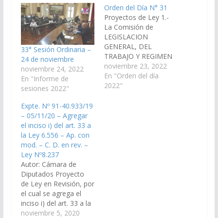
Orden del Día N° 31
Proyectos de Ley 1.-
La Comisión de
LEGISLACION
GENERAL, DEL
33° Sesión Ordinaria –
TRABAJO Y REGIMEN
24 de noviembre
PREVISIONAL ha
noviembre 23, 2022
noviembre 24, 2022
considerado el
En "Orden del día
En "Informe de
proyecto de Ley de los
2022"
sesiones 2022"
señores Senadores
SERGIO OMAR
Expte. Nº 91-40.933/19
RAMOS, DANI
– 05/11/20 – Agregar
NOLASCO, CARLOS
el inciso i) del art. 33 a
ALBERTO ROSSO,
la Ley 6.556 – Ap. con
DIEGO CARI, y la
mod. – C. D. en rev. –
señora Senadora
Ley Nº8.237
SONIA ELIZABETH
Autor: Cámara de
MAGNO, por el cual se
Diputados Proyecto
modifica el inciso n)
de Ley en Revisión, por
del…
el cual se agrega el
inciso i) del art. 33 a la
Ley 6.556 “Caja de
noviembre 5, 2020