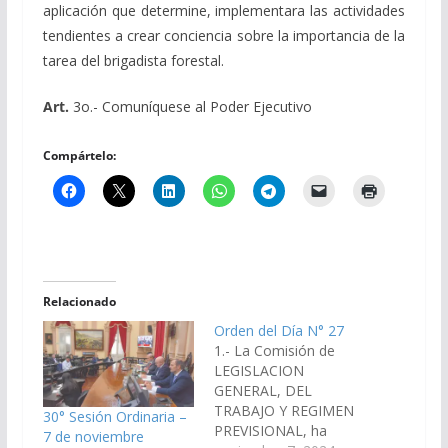
aplicación
que
determine
,
implementara
las
actividades
tendientes
a
crear
conciencia sobre
la
importancia
de
la
tarea
del
brigadista
forestal
.
Art
.
3o.-
Comuníquese
al
Poder
Ejecutivo
Compártelo:
Relacionado
Orden del Día N° 27
1.- La Comisión de
LEGISLACION
GENERAL, DEL
TRABAJO Y REGIMEN
30° Sesión Ordinaria –
PREVISIONAL, ha
7 de noviembre