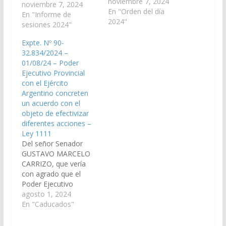
considerado el
noviembre 7, 2024
noviembre 7, 2024
Proyecto de Ley del
En "Orden del día
En "Informe de
señor Senador JAVIER
2024"
sesiones 2024"
MONICO GRACIANO,
por el cual los
Expte. Nº 90-
automotores
32.834/2024 –
abandonados,
01/08/24 – Poder
perdidos, decomisados
Ejecutivo Provincial
o secuestrados, cuyo
con el Ejército
dominio corresponda
Argentino concreten
al Estado Provincial o
un acuerdo con el
Municipal, en virtud de
objeto de efectivizar
lo establecido en el
diferentes acciones –
artículo 236…
Ley 1111
Del señor Senador
GUSTAVO MARCELO
CARRIZO, que vería
con agrado que el
Poder Ejecutivo
Provincial, con el
agosto 1, 2024
Ejército Argentino
En "Caducados"
concreten un acuerdo
a los fines de