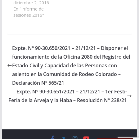
senadores, se llevó a
diciembre 2, 2016
creado por Ley 7798,
cabo la 30º Sesión
En "Informe de
en Juzgado de
Ordinaria de la Cámara
sesiones 2016"
Garantías Sede en la
de senadores. Sesión
ciudad de Joaquín V.
especial Con
González…
dictamen de la
Comisión de Justicia,
Acuerdos y
Expte. Nº 90-30.650/2021 – 21/12/21 – Disponer el
Designaciones, se dio
funcionamiento de la Oficina 2080 del Registro del
acuerdo al pliego
remitidos por…
Estado Civil y Capacidad de las Personas con
asiento en la Comunidad de Rodeo Colorado –
Declaración Nº 565/21
Expte. Nº 90-30.651/2021 – 21/12/21 – 1er Festi-
Feria de la Arveja y la Haba – Resolución Nº 238/21