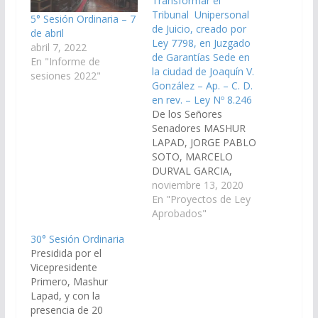
Transformar el
Tribunal Unipersonal
5° Sesión Ordinaria – 7
de Juicio, creado por
de abril
Ley 7798, en Juzgado
abril 7, 2022
de Garantías Sede en
En "Informe de
la ciudad de Joaquín V.
sesiones 2022"
González – Ap. – C. D.
en rev. – Ley Nº 8.246
De los Señores
Senadores MASHUR
LAPAD, JORGE PABLO
SOTO, MARCELO
DURVAL GARCIA,
JAVIER ALBERTO
noviembre 13, 2020
MONICO GRACIANO,
En "Proyectos de Ley
WALTER JOAQUIN
Aprobados"
ABAN, CARLOS
30° Sesión Ordinaria
NICOLAS AMPUERO,
Presidida por el
DANI RAUL NOLASCO,
Vicepresidente
y ESTEBAN D'ANDREA
Primero, Mashur
CORNEJO, transformar
Lapad, y con la
el Tribunal
presencia de 20
Unipersonal de Juicio,