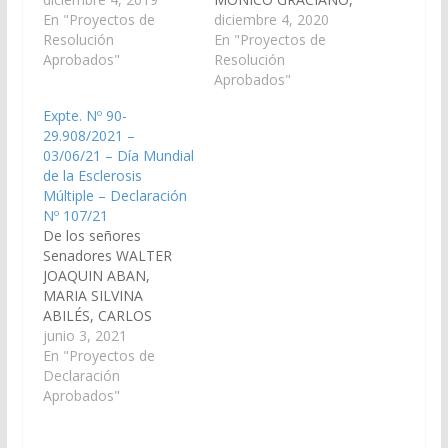
Cámara de Senadores,
En "Proyectos de
CARLOS ALBERTO
diciembre 4, 2020
que a continuación se
Resolución
ROSSO, JUAN CRUZ
En "Proyectos de
consignan: Economía,
Aprobados"
CURA, ESTEBAN D
Resolución
Finanzas Públicas,
´ANDREA CORNEJO,
Aprobados"
Hacienda y
CARLOS FERNANDO
Expte. Nº 90-
Presupuesto
SANZ VEGA, MARTIN
29.908/2021 –
ABILES, María Silvina.
FELIPE ARJONA,
03/06/21 – Día Mundial
SOTO, Jorge
ROBERTO VASQUEZ
de la Esclerosis
Pablo. …
GARECA, WALTER
Múltiple – Declaración
JOAQUIN ABAN,
Nº 107/21
CARLOS NICOLAS
De los señores
AMPUERO, SERGIO
Senadores WALTER
OMAR RAMOS, y JOSE
JOAQUIN ABAN,
ANTONIO
MARIA SILVINA
IBARRA, declarar de
ABILÉS, CARLOS
Interés de esta
NICOLAS AMPUERO,
junio 3, 2021
Cámara ¨las
MARTIN FELIPE
En "Proyectos de
actividades…
ARJONA, WALTER
Declaración
HERNAN CRUZ, JUAN
Aprobados"
CRUZ CURÁ, HECTOR
DANIEL D´AURIA,