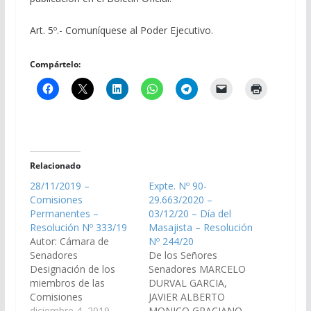
Art. 5º.- Comuníquese al Poder Ejecutivo.
Compártelo:
Relacionado
28/11/2019 –
Expte. Nº 90-
Comisiones
29.663/2020 –
Permanentes –
03/12/20 – Día del
Resolución Nº 333/19
Masajista – Resolución
Autor: Cámara de
Nº 244/20
Senadores
De los Señores
Designación de los
Senadores MARCELO
miembros de las
DURVAL GARCIA,
Comisiones
JAVIER ALBERTO
Permanentes de la
diciembre 4, 2019
MONICO GRACIANO,