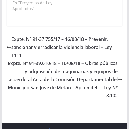
inmuebles
En "Proyectos de Ley
identificados con las
Aprobados"
Matrículas Nos 75.469,
146.156 y 87.439 del
departamento Capital,
con destino a la
adjudicación en venta
Expte. Nº 91-37.755/17 – 16/08/18 – Prevenir,
a los compradores de
sancionar y erradicar la violencia laboral – Ley
buena fe de cada uno
de los lotes. (Exptes.
1111
Nros 91-34.006/14 y…
Expte. Nº 91-39.610/18 – 16/08/18 – Obras públicas
y adquisición de maquinarias y equipos de
acuerdo al Acta de la Comisión Departamental del
Municipio San José de Metán – Ap. en def. – Ley Nº
8.102