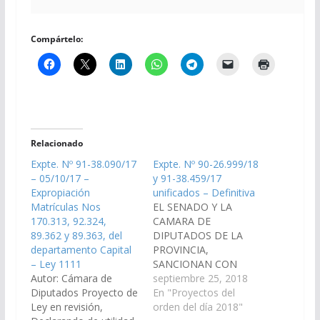
Compártelo:
Relacionado
Expte. Nº 91-38.090/17
Expte. Nº 90-26.999/18
– 05/10/17 –
y 91-38.459/17
Expropiación
unificados – Definitiva
Matrículas Nos
EL SENADO Y LA
170.313, 92.324,
CAMARA DE
89.362 y 89.363, del
DIPUTADOS DE LA
departamento Capital
PROVINCIA,
– Ley 1111
SANCIONAN CON
Autor: Cámara de
FUERZA DE L E Y
septiembre 25, 2018
Diputados Proyecto de
Artículo 1°.-
En "Proyectos del
Ley en revisión,
Declárase de utilidad
orden del día 2018"