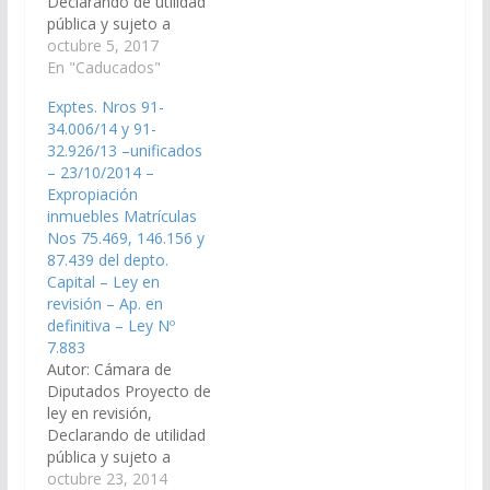
Declarando de utilidad
pública y sujeto a
pública y sujeto a
expropiación los
expropiación los
octubre 5, 2017
inmuebles
inmuebles
En "Caducados"
identificados con las
identificados con las
Matrículas Nos
Exptes. Nros 91-
Matrículas
170.313, 92.324,
34.006/14 y 91-
Nos 170.313, 92.324,
89.362 y 89.363, del
32.926/13 –unificados
89.362 y 89.363, del
departamento Capital,
– 23/10/2014 –
departamento Capital,
con destino a la
Expropiación
con destino a la
adjudicación en
inmuebles Matrículas
adjudicación en venta
venta…
Nos 75.469, 146.156 y
a sus ocupantes de los
87.439 del depto.
barrios 15 de
Capital – Ley en
Septiembre y
revisión – Ap. en
Balneario. (Expte.…
definitiva – Ley Nº
7.883
Autor: Cámara de
Diputados Proyecto de
ley en revisión,
Declarando de utilidad
pública y sujeto a
expropiación los
octubre 23, 2014