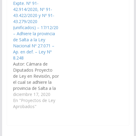
el cual los
Expte. Nº 91-
automotores
42.914/2020, Nº 91-
abandonados,
43.422/2020 y Nº 91-
perdidos, decomisados
43.279/2020
o secuestrados, cuyo
(unificados) – 17/12/20
dominio corresponda
– Adhiere la provincia
al Estado Provincial o
de Salta a la Ley
Municipal, en virtud de
Nacional Nº 27.071 –
lo establecido en el
Ap. en def. – Ley Nº
artículo 236…
8.248
Autor: Cámara de
Diputados Proyecto
de Ley en Revisión, por
el cual se adhiere la
provincia de Salta a la
Ley Nacional 27.071 –
diciembre 17, 2020
Ley de cobertura total
En "Proyectos de Ley
de los dispositivos y
Aprobados"
elementos accesorios
para las personas
ostomizadas.
(Expte. Nos 91-