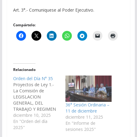
Art. 3°.- Comuniquese al Poder Ejecutivo.
Compártelo:
Relacionado
Orden del Día N° 35
Proyectos de Ley 1.-
La Comisión de
LEGISLACION
GENERAL, DEL
36° Sesión Ordinaria –
TRABAJO Y REGIMEN
11 de diciembre
PREVISIONAL, ha
diciembre 10, 2025
diciembre 11, 2025
considerado el
En "Orden del día
En "Informe de
Proyecto de Ley
2025"
sesiones 2025"
venido en revisión, por