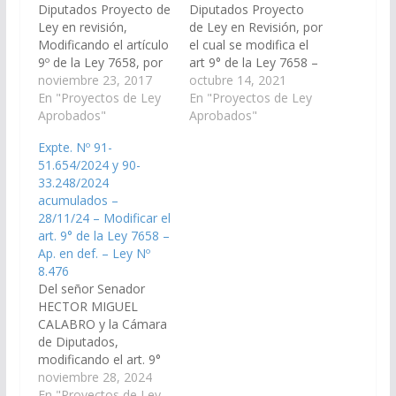
Diputados Proyecto de
Diputados Proyecto
Ley en revisión,
de Ley en Revisión, por
Modificando el artículo
el cual se modifica el
9º de la Ley 7658, por
art 9° de la Ley 7658 –
el siguiente: "Art. 9°.-
noviembre 23, 2017
Regulación dominial y
octubre 14, 2021
Suspéndanse por un
En "Proyectos de Ley
asistencia a Pequeños
En "Proyectos de Ley
(1) año a partir del 31
Aprobados"
Productores
Aprobados"
de diciembre de 2017,
Agropecuarios y
Expte. Nº 91-
las ejecuciones de
Familias Rurales.
51.654/2024 y 90-
sentencias, de
(Expte. N° 91-
33.248/2024
medidas cautelares y
44.528/2021, a la
acumulados –
demás actuaciones o
Comisión de
28/11/24 – Modificar el
disposiciones
Legislación General,
art. 9° de la Ley 7658 –
judiciales, cuyo
del Trabajo y Régimen
Ap. en def. – Ley Nº
objeto…
Previsional). Aprobado
8.476
en definitiva, el…
Del señor Senador
HECTOR MIGUEL
CALABRO y la Cámara
de Diputados,
modificando el art. 9°
de la Ley 7658. (Expte.
noviembre 28, 2024
Nº 91-51.654/2024 y
En "Proyectos de Ley