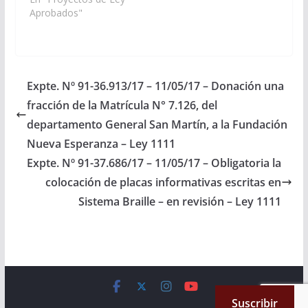
90-33.248/2024
Aprobados"
acumulado, a la
Comisión de
Legislación General,
del Trabajo y Régimen
Previsional). Aprobado
Expte. Nº 91-36.913/17 – 11/05/17 – Donación una
en definitiva, el
fracción de la Matrícula N° 7.126, del
12/12/2024 Pode
Ejecutivo para su
departamento General San Martín, a la Fundación
Promulgación. Ley Nº
Nueva Esperanza – Ley 1111
8.476 Decreto…
Expte. Nº 91-37.686/17 – 11/05/17 – Obligatoria la
colocación de placas informativas escritas en
Sistema Braille – en revisión – Ley 1111
Copyright © 2026
Cámara de Senadores
. All rights reserved.
Suscribir