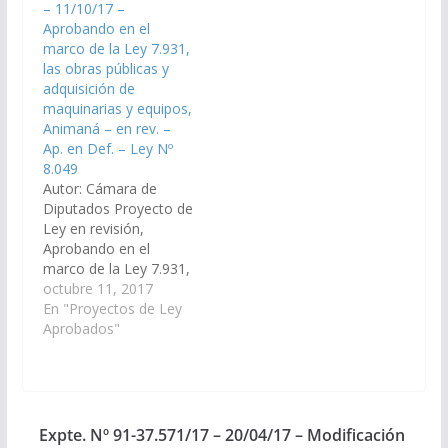
– 11/10/17 –
departamental del
Seclantás. (Expte. Nº
Aprobando en el
Municipio Rosario de la
91-37.554/17 – A la
marco de la Ley 7.931,
Frontera. (Expte. Nº 91-
Comisión de Obras
las obras públicas y
38.499/17 – A la
Públicas e Industria).
adquisición de
Comisión de Obras
Aprobado en
maquinarias y equipos,
Públicas…
Definitiva…
Animaná – en rev. –
Ap. en Def. – Ley Nº
8.049
Autor: Cámara de
Diputados Proyecto de
Ley en revisión,
Aprobando en el
marco de la Ley 7.931,
las obras públicas y
octubre 11, 2017
adquisición de
En "Proyectos de Ley
maquinarias y equipos,
Aprobados"
de acuerdo al Acta de
la Comisión
Departamental del
Municipio de Animaná.
(Expte. Nº 91-
Expte. Nº 91-37.571/17 – 20/04/17 – Modificación