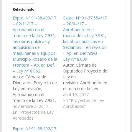
Relacionado
Expte. Nº 91-38.499/17
Expte. Nº 91-37.554/17
– 02/11/17 –
– 20/04/17 –
Aprobando en el
Aprobando en el
marco de la Ley 7.931,
marco de la Ley 7.931,
las obras públicas y
las obras públicas en
adquisición de
Seclantás – en revisión
maquinarias y equipos,
– Ap. en Definitiva –
Municipio Rosario de la
Ley Nº 8.009
Frontera – Ap. en Def.
Autor: Cámara de
– Ley Nº 8.062
Diputados Proyecto de
Autor: Cámara de
Ley en
Diputados Proyecto de
revisión, Aprobando en
Ley en revisión,
el marco de la Ley
Aprobando en el
7.931, las obras
abril 19, 2017
marco de la Ley 7.931,
públicas y adquisición
En "Proyectos de Ley
las obras públicas y
noviembre 2, 2017
de maquinarias y
Aprobados"
adquisición de
En "Proyectos de Ley
equipos, de acuerdo al
maquinarias y equipos,
Aprobados"
Acta de la Comisión
de acuerdo al Acta de
Departamental del
Expte. Nº 91-38.402/17
la Comisión
Municipio