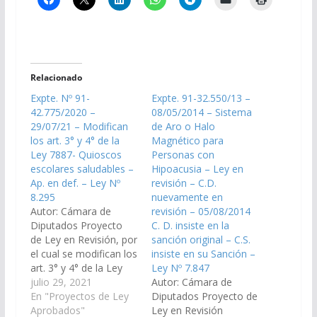
Relacionado
Expte. Nº 91-
Expte. 91-32.550/13 –
42.775/2020 –
08/05/2014 – Sistema
29/07/21 – Modifican
de Aro o Halo
los art. 3° y 4° de la
Magnético para
Ley 7887- Quioscos
Personas con
escolares saludables –
Hipoacusia – Ley en
Ap. en def. – Ley Nº
revisión – C.D.
8.295
nuevamente en
Autor: Cámara de
revisión – 05/08/2014
Diputados Proyecto
C. D. insiste en la
de Ley en Revisión, por
sanción original – C.S.
el cual se modifican los
insiste en su Sanción –
art. 3° y 4° de la Ley
Ley Nº 7.847
7887- quioscos
julio 29, 2021
Autor: Cámara de
escolares saludables
En "Proyectos de Ley
Diputados Proyecto de
(Expte. N° 91-
Aprobados"
Ley en Revisión