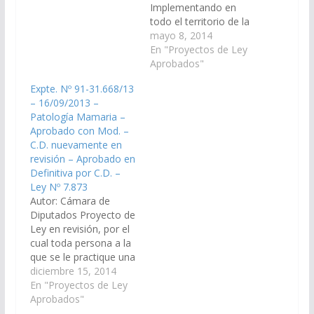
42.775/2020, a la
Implementando en
Comisión de Salud
todo el territorio de la
Pública y Seguridad
provincia de Salta, el
mayo 8, 2014
Social). Aprobado en
Sistema de Aro o Halo
En "Proyectos de Ley
definitiva, el
Magnético para
Aprobados"
18/11/2021 Poder
Personas con
Expte. Nº 91-31.668/13
Ejecutivo para su
Hipoacusia, en los
– 16/09/2013 –
Promulgación. Ley Nº
establecimientos
Patología Mamaria –
8.295…
educativos de todos
Aprobado con Mod. –
los niveles públicos y
C.D. nuevamente en
privados, aulas
revisión – Aprobado en
magnas, auditorios,
Definitiva por C.D. –
salas de conferencias,
Ley Nº 7.873
cines, teatros o…
Autor: Cámara de
Diputados Proyecto de
Ley en revisión, por el
cual toda persona a la
que se le practique una
mastectomía a causa
diciembre 15, 2014
de una patología
En "Proyectos de Ley
mamaria, tiene
Aprobados"
derecho a que se le