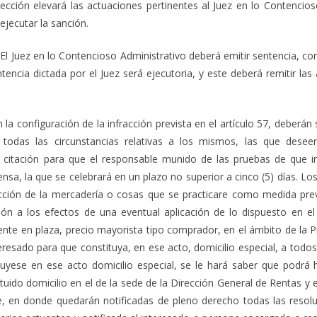
ección elevará las actuaciones pertinentes al Juez en lo Contencioso
ejecutar la sanción.
 El Juez en lo Contencioso Administrativo deberá emitir sentencia, c
ntencia dictada por el Juez será ejecutoria, y este deberá remitir la
la configuración de la infracción prevista en el artículo 57, deberá
e todas las circunstancias relativas a los mismos, las que dese
citación para que el responsable munido de las pruebas de que i
sa, la que se celebrará en un plazo no superior a cinco (5) días. Lo
cción de la mercadería o cosas que se practicare como medida preve
ón a los efectos de una eventual aplicación de lo dispuesto en el 
ente en plaza, precio mayorista tipo comprador, en el ámbito de la Pr
resado para que constituya, en ese acto, domicilio especial, a todos
ituyese en ese acto domicilio especial, se le hará saber que podrá h
tuido domicilio en el de la sede de la Dirección General de Rentas y 
e, en donde quedarán notificadas de pleno derecho todas las resolu