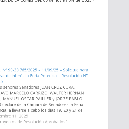
ALA DE LA COMISION, 05 de noviembre de 2.025.-
. Nº 90-33.765/2025 – 11/09/25 – Solicitud para
rar de interés la Feria Potencia – Resolución N°
25
os señores Senadores JUAN CRUZ CURA,
AVO MARCELO CARRIZO, WALTER HERNAN
, MANUEL OSCAR PAILLER y JORGE PABLO
declare de la Cámara de Senadores la Feria
cia, a llevarse a cabo los días 19, 20 y 21 de
embre del corriente año en la ciudad de Salta
iembre 11, 2025
al,…
Proyectos de Resolución Aprobados"