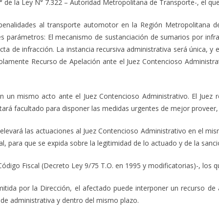
 4° de la Ley N° 7.322 – Autoridad Metropolitana de Transporte-, el q
penalidades al transporte automotor en la Región Metropolitana de
es parámetros: El mecanismo de sustanciación de sumarios por infr
acta de infracción. La instancia recursiva administrativa será única, 
solamente Recurso de Apelación ante el Juez Contencioso Administrat
en un mismo acto ante el Juez Contencioso Administrativo. El Juez r
stará facultado para disponer las medidas urgentes de mejor proveer, a
levará las actuaciones al Juez Contencioso Administrativo en el mism
ial, para que se expida sobre la legitimidad de lo actuado y de la sanc
 Código Fiscal (Decreto Ley 9/75 T.O. en 1995 y modificatorias)-, los
itida por la Dirección, el afectado puede interponer un recurso de a
de administrativa y dentro del mismo plazo.