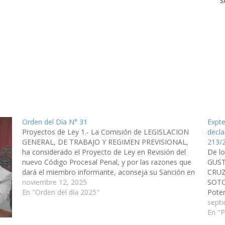
S
Orden del Día N° 31
Expte
Proyectos de Ley 1.- La Comisión de LEGISLACION
decla
GENERAL, DE TRABAJO Y REGIMEN PREVISIONAL,
213/
ha considerado el Proyecto de Ley en Revisión del
De l
nuevo Código Procesal Penal, y por las razones que
GUST
dará el miembro informante, aconseja su Sanción en
CRUZ
Definitiva. Expte. N° 91-52.695/25. 2.- La Comisión de
noviembre 12, 2025
SOTO 
LEGISLACION GENERAL, DE…
En "Orden del día 2025"
Poten
septi
sept
Capit
En "