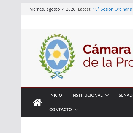
Skip
Latest:
18° Sesión Ordinaria
viernes, agosto 7, 2026
to
30/07/2026
El Senado trabaja en
content
estudiantes del ciber
Expte. N° 90-34.517/
Roque
Expte. Nº 90-34.516/
de Protección y Cont
INICIO
INSTITUCIONAL
SENAD
CONTACTO