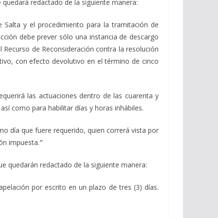
ue quedará redactado de la siguiente manera:
 Salta y el procedimiento para la tramitación de
acción debe prever sólo una instancia de descargo
y el Recurso de Reconsideración contra la resolución
ivo, con efecto devolutivo en el término de cinco
equerirá las actuaciones dentro de las cuarenta y
sí como para habilitar días y horas inhábiles.
o día que fuere requerido, quien correrá vista por
ión impuesta.
”
 que quedarán redactado de la siguiente manera:
pelación por escrito en un plazo de tres (3) días.