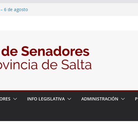
 – 6 de agosto
 un proyecto de ley para proteger a los
acoso y la violencia en las redes
2026 – 06/08/26 – Fiesta patronal San
2026 – 06/08/26 – Créase el Ente Salteño
rol Vegetal
ORES
INFO LEGISLATIVA
ADMINISTRACIÓN
P