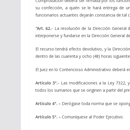
Comprobación deberá ser firmada por los funciona
su confección, a quién se le hará entrega de u
funcionarios actuantes dejarán constancia de tal c
“
Art. 62.-
La resolución de la Dirección General 
interponerse y fundarse en la Dirección General de
El recurso tendrá efecto devolutivo, y la Direcci
dentro de las cuarenta y ocho (48) horas siguiente
El Juez en lo Contencioso Administrativo deberá emi
Artículo 3°.-
Las modificaciones a la Ley 7322, y 
todos los sumarios que se originen a partir del pr
Artículo 4°. –
Derógase toda norma que se oponga 
Artículo 5°. –
Comuníquese al Poder Ejecutivo.