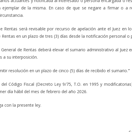
rios actuantes y notificada al interesado o persona encargada o r
n ejemplar de la misma. En caso de que se negare a firmar o a re
ircunstancia.
de Rentas será revisable por recurso de apelación ante el Juez en l
 Rentas en un plazo de tres (3) días desde la notificación personal o 
ón General de Rentas deberá elevar el sumario administrativo al Juez
s a su interposición.
tir resolución en un plazo de cinco (5) días de recibido el sumario.
”
del Código Fiscal (Decreto Ley 9/75, T.O. en 1995 y modificatorias)
imer día hábil del mes de febrero del año 2026.
con la presente ley.