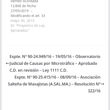
Remite Acordada
1111, de fecha
12.868 de fecha
07/03/2024.…
27/05/2019 –
Modificando el art. 33
apartado II, inciso d)
mayo 30, 2019
de la Ley 7716. (Expte.
En "Proyectos de Ley
Nº 90-27.843/19, a la
Aprobados"
Comisión de Justicia,
Acuerdos, y
Designaciones).-
Aprobado el
18/07/2019 Cámara de
Expte. Nº 90-24.949/16 – 19/05/16 – Observatorio
Diputado en revisión.
Judicial de Causas por Microtráfico – Aprobado
Ley Nº 8.159 Decreto
de Promulgación Nº
C.D. en revisión – Ley 1111 C.D.
1347, de…
Expte. Nº 90-25.415/16 – 08/09/16 – Asociación
Salteña de Masajistas (A.SAL.MA.) – Resolución Nº
322/16