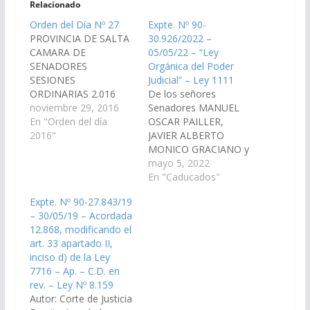
Relacionado
Orden del Día Nº 27
Expte. Nº 90-
PROVINCIA DE SALTA
30.926/2022 –
CAMARA DE
05/05/22 – “Ley
SENADORES
Orgánica del Poder
SESIONES
Judicial” – Ley 1111
ORDINARIAS 2.016
De los señores
ORDEN DEL DIA Nº 27
noviembre 29, 2016
Senadores MANUEL
(Dictámenes de
En "Orden del día
OSCAR PAILLER,
Comisiones ingresados
2016"
JAVIER ALBERTO
en la sesión del día 24-
MONICO GRACIANO y
11-16) S U M A R I O
WALTER RAUL WAYAR
mayo 5, 2022
PROYECTOS DE LEY
modificando el artículo
En "Caducados"
De Educación y Cultura
32 de la Ley 5.642, y
Expte. Nº 90-27.843/19
1.- En revisión, sobre
modificada por la Ley
– 30/05/19 – Acordada
promoción, protección
8.182, “Ley Orgánica
12.868, modificando el
y fomento de la
del Poder Judicial”.
art. 33 apartado II,
actividad musical…
(Expte. Nº 90-
inciso d) de la Ley
30.926/2022, a la
7716 – Ap. – C.D. en
Comisión de Justicia,
rev. – Ley Nº 8.159
Acuerdos y
Autor: Corte de Justicia
Designaciones). Ley