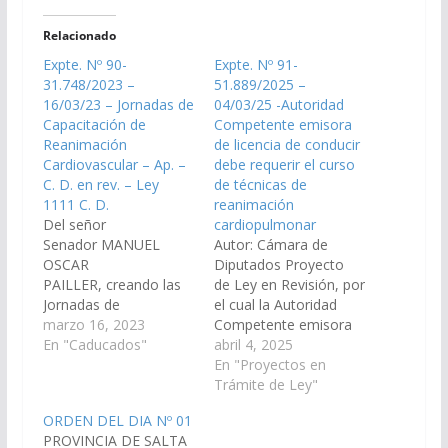
Relacionado
Expte. Nº 90-
Expte. Nº 91-
31.748/2023 –
51.889/2025 –
16/03/23 – Jornadas de
04/03/25 -Autoridad
Capacitación de
Competente emisora
Reanimación
de licencia de conducir
Cardiovascular – Ap. –
debe requerir el curso
C. D. en rev. – Ley
de técnicas de
1111 C. D.
reanimación
Del señor
cardiopulmonar
Senador MANUEL
Autor: Cámara de
OSCAR
Diputados Proyecto
PAILLER, creando las
de Ley en Revisión, por
Jornadas de
el cual la Autoridad
Capacitación de
marzo 16, 2023
Competente emisora
Reanimación
En "Caducados"
de la licencia de
abril 4, 2025
Cardiovascular con el
conducir debe requerir
En "Proyectos en
objeto de dotar de
al solicitante la
Trámite de Ley"
conocimientos y
asistencia obligatoria
ORDEN DEL DIA Nº 01
técnicas a las personas
al curso de técnicas de
PROVINCIA DE SALTA
en ámbitos públicos y
reanimación