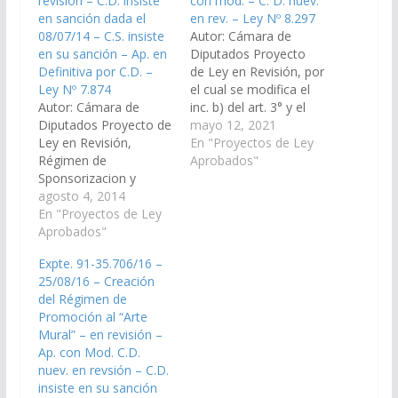
revisión – C.D. insiste
con mod. – C. D. nuev.
en sanción dada el
en rev. – Ley Nº 8.297
08/07/14 – C.S. insiste
Autor: Cámara de
en su sanción – Ap. en
Diputados Proyecto
Definitiva por C.D. –
de Ley en Revisión, por
Ley Nº 7.874
el cual se modifica el
Autor: Cámara de
inc. b) del art. 3° y el
Diputados Proyecto de
art. 5° de la Ley
mayo 12, 2021
Ley en Revisión,
Provincial 7927 –
En "Proyectos de Ley
Régimen de
Régimen de
Aprobados"
Sponsorizacion y
Reconocimiento al
Tutoría del Deporte
agosto 4, 2014
mérito deportivo. (
(Expte. 91-33.088/14
En "Proyectos de Ley
Expte. N° 91-
- A la Comisión de
Aprobados"
43.718/2020, a la
Turismo y Deportes).
Comisión de Turismo y
Expte. 91-35.706/16 –
Aprobado con
Deportes). Aprobado
25/08/16 – Creación
modificaciones el
con modificaciones
del Régimen de
06/11/2014 Cámara de
el…
Promoción al “Arte
Diputados
Mural” – en revisión –
nuevamente en
Ap. con Mod. C.D.
revisión Cámara de
nuev. en revsión – C.D.
Diputados insiste en la
insiste en su sanción
sanción dada el