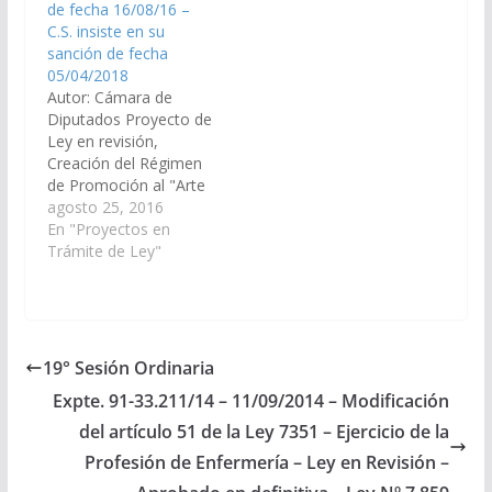
de fecha 16/08/16 –
08/07/2014 Cámara de
C.S. insiste en su
Senadores insiste…
sanción de fecha
05/04/2018
Autor: Cámara de
Diputados Proyecto de
Ley en revisión,
Creación del Régimen
de Promoción al "Arte
Mural", (Expte. 91-
agosto 25, 2016
35.706/16 - A la
En "Proyectos en
Comisión de Educación
Trámite de Ley"
y Cultura). Aprobado
con Modificaciones el
08/06/2017 Cámara de
Diputados
Nuevamente en
19° Sesión Ordinaria
revisión Cámara de
Expte. 91-33.211/14 – 11/09/2014 – Modificación
Diputados insiste en su
sanción de fecha
del artículo 51 de la Ley 7351 – Ejercicio de la
16/08/2016 Cámara de
Profesión de Enfermería – Ley en Revisión –
Senadores insiste…