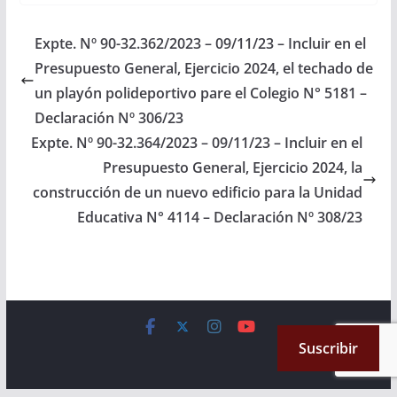
arbitren los medios a
fin de que se incorpore
en el Plan de Obras
Expte. Nº 90-32.362/2023 – 09/11/23 – Incluir en el
Públicas Presupuesto
Presupuesto General, Ejercicio 2024, el techado de
General de la
Provincia, Ejercicio
un playón polideportivo pare el Colegio N° 5181 –
2.024, la…
Declaración Nº 306/23
Expte. Nº 90-32.364/2023 – 09/11/23 – Incluir en el
Presupuesto General, Ejercicio 2024, la
construcción de un nuevo edificio para la Unidad
Educativa N° 4114 – Declaración Nº 308/23
Copyright © 2026
Cámara de Senadores
. All rights reserved.
Suscribir
Theme:
ColorMag
by ThemeGrill. Powered by
WordPress
.