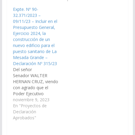
correspondan, arbitre
correspondan, arbitren
Expte. Nº 90-
los medios necesarios
las medidas necesarias
32.371/2023 –
a fin de que se
a fin de que se
09/11/23 – Incluir en el
incorpore en el Plan de
incorpore en el Plan de
Presupuesto General,
Obras Públicas
Obras Públicas
Ejercicio 2024, la
Presupuesto General
Presupuesto General
construcción de un
de la Provincia
de la Provincia,…
nuevo edificio para el
Ejercicio…
puesto sanitario de La
Mesada Grande –
Declaración Nº 315/23
Del señor
Senador WALTER
HERNAN CRUZ, viendo
con agrado que el
Poder Ejecutivo
Provincial, a través del
noviembre 9, 2023
Ministerio de Salud
En "Proyectos de
Pública, de
Declaración
Infraestructura y
Aprobados"
demás organismos
que correspondan,