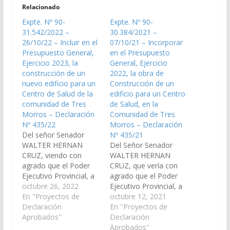
Relacionado
Expte. Nº 90-
Expte. Nº 90-
31.542/2022 –
30.384/2021 –
26/10/22 – Incluir en el
07/10/21 – Incorporar
Presupuesto General,
en el Presupuesto
Ejercicio 2023, la
General, Ejercicio
construcción de un
2022, la obra de
nuevo edificio para un
Construcción de un
Centro de Salud de la
edificio para un Centro
comunidad de Tres
de Salud, en la
Morros – Declaración
Comunidad de Tres
Nº 435/22
Morros – Declaración
Del señor Senador
Nº 435/21
WALTER HERNAN
Del Señor Senador
CRUZ, viendo con
WALTER HERNAN
agrado que el Poder
CRUZ, que vería con
Ejecutivo Provincial, a
agrado que el Poder
través de los
octubre 26, 2022
Ejecutivo Provincial, a
Ministerios de
En "Proyectos de
través del Ministerio de
octubre 12, 2021
Infraestructura, Salud
Declaración
Infraestructura, de
En "Proyectos de
Pública y demás
Aprobados"
Salud Pública y demás
Declaración
Organismos que
organismos que
Aprobados"