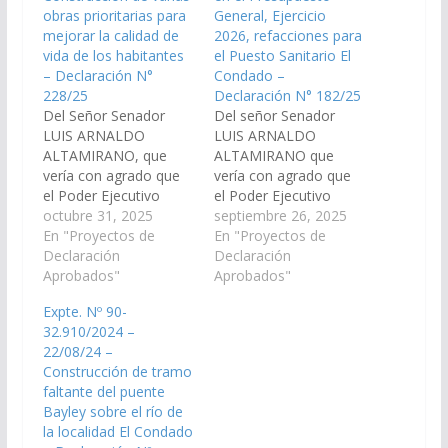
obras prioritarias para
General, Ejercicio
mejorar la calidad de
2026, refacciones para
vida de los habitantes
el Puesto Sanitario El
– Declaración N°
Condado –
228/25
Declaración N° 182/25
Del Señor Senador
Del señor Senador
LUIS ARNALDO
LUIS ARNALDO
ALTAMIRANO, que
ALTAMIRANO que
vería con agrado que
vería con agrado que
el Poder Ejecutivo
el Poder Ejecutivo
Provincial, a través del
octubre 31, 2025
Provincial, a través de
septiembre 26, 2025
Ministerio de
En "Proyectos de
los organismos
En "Proyectos de
Economía y Servicios
Declaración
correspondientes,
Declaración
Públicos, arbitre los
Aprobados"
incluya en el
Aprobados"
medios necesarios a
anteproyecto de Ley
Expte. Nº 90-
fin de que se incorpore
del Presupuesto
32.910/2024 –
en el Plan de Obras
General de la Provincia
22/08/24 –
Públicas Presupuesto
2026, las refacciones
Construcción de tramo
General de la
necesarias en el
faltante del puente
Provincia, Ejercicio
Puesto Sanitario El
Bayley sobre el río de
2026, la construcción
Condado, ubicado en
la localidad El Condado
del…
la localidad de Los