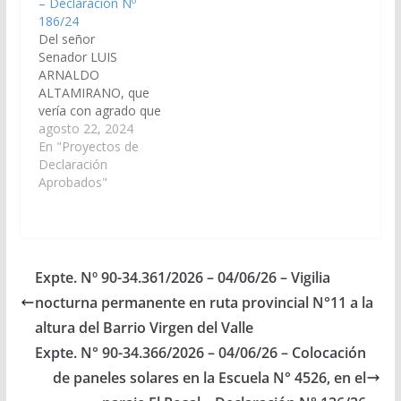
– Declaración Nº
Toldos,…
186/24
Del señor
Senador LUIS
ARNALDO
ALTAMIRANO, que
vería con agrado que
el Poder Ejecutivo
agosto 22, 2024
Provincial, a través del
En "Proyectos de
Ministerio de
Declaración
Infraestructura
Aprobados"
disponga las medidas y
recursos necesarios
para la ejecución de la
obra que tramita ante
la ofician de
Expte. Nº 90-34.361/2026 – 04/06/26 – Vigilia
Presupuesto
nocturna permanente en ruta provincial N°11 a la
dependiente del
Ministerio de
altura del Barrio Virgen del Valle
Economía y Servicios
Expte. N° 90-34.366/2026 – 04/06/26 – Colocación
Públicos bajo
de paneles solares en la Escuela N° 4526, en el
expediente Nº…