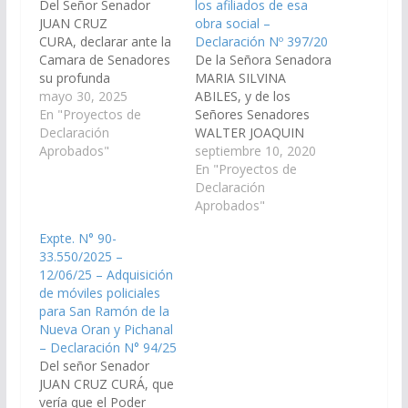
Del Señor Senador
los afiliados de esa
JUAN CRUZ
obra social –
CURA, declarar ante la
Declaración Nº 397/20
Camara de Senadores
De la Señora Senadora
su profunda
MARIA SILVINA
preocupación por la
mayo 30, 2025
ABILES, y de los
grave situación
En "Proyectos de
Señores Senadores
ambiental generada
Declaración
WALTER JOAQUIN
por el pozo petrolero
Aprobados"
ABAN, MARCELO
septiembre 10, 2020
Lomas de Olmedo x-
DURVAL GARCIA,
En "Proyectos de
10 (LO-x10), ubicado
MASHUR LAPAD,
Declaración
en el área de Puesto
SERGIO OMAR
Aprobados"
Guardián, localidad de
RAMOS, CARLOS
Expte. N° 90-
Pichanal, operado por
ALBERTO ROSSO,
33.550/2025 –
la empresa President
ROBERTO VASQUEZ
12/06/25 – Adquisición
Petroleum S.A., lo que
GARECA. HECTOR
de móviles policiales
ha provocado…
PABLO NOLASCO,
para San Ramón de la
DANI RAUL NOLASCO,
Nueva Oran y Pichanal
GUILLERMO DURAND
– Declaración N° 94/25
CORNEJO, JOSE
Del señor Senador
ANTONIO IBARRA,
JUAN CRUZ CURÁ, que
JUAN CRUZ CURA,
vería que el Poder
JORGE PABLO SOTO,