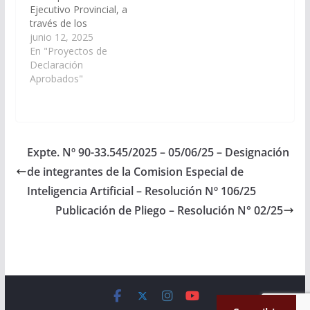
Ejecutivo Provincial, a
CARLOS NICOLAS
través de los
AMPUERO,…
organismos que
junio 12, 2025
correspondan, arbitren
En "Proyectos de
las medidas que
Declaración
resulten necesarias
Aprobados"
para la adquisición de
móviles policiales,
destinados al Distrito
de prevención N° 2 de
San Ramón de la
Expte. Nº 90-33.545/2025 – 05/06/25 – Designación
Nueva Oran y el
de integrantes de la Comision Especial de
Distrito de…
Inteligencia Artificial – Resolución Nº 106/25
Publicación de Pliego – Resolución N° 02/25