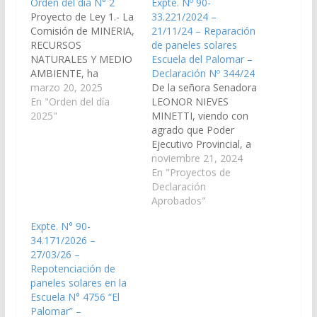
Orden del día N° 2
Expte. Nº 90-
Proyecto de Ley 1.- La
33.221/2024 –
Comisión de MINERIA,
21/11/24 – Reparación
RECURSOS
de paneles solares
NATURALES Y MEDIO
Escuela del Palomar –
AMBIENTE, ha
Declaración Nº 344/24
considerado el
marzo 20, 2025
De la señora Senadora
Decreto N° 830/2024
En "Orden del día
LEONOR NIEVES
del Poder Ejecutivo
2025"
MINETTI, viendo con
Provincial, con la
agrado que Poder
observación parcial al
Ejecutivo Provincial, a
proyecto de Ley
través de los
noviembre 21, 2024
sancionado por ambas
organismos
En "Proyectos de
Cámaras en fecha
competentes,
Declaración
31/10/2024 ingresado
disponga las medidas y
Aprobados"
bajo expediente N° 90-
recursos necesarios
Expte. N° 90-
31762/23, y; por las
para la reparación,
34.171/2026 –
razones que dará el…
mantenimiento y/o
27/03/26 –
recambio de baterías
Repotenciación de
de los paneles solares
paneles solares en la
de la Escuela Nº 4.756
Escuela N° 4756 “El
ubicada en el Paraje El
Palomar” –
Palomar, en…