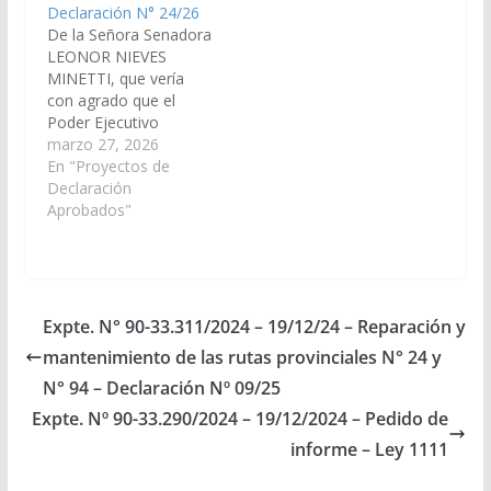
Declaración N° 24/26
De la Señora Senadora
LEONOR NIEVES
MINETTI, que vería
con agrado que el
Poder Ejecutivo
Provincial, a través del
marzo 27, 2026
Ministerio de
En "Proyectos de
Educación y Cultura y
Declaración
de los organismos
Aprobados"
competentes, arbitre
las medidas y recursos
necesarios con
carácter urgente, para
ejecutar la
Expte. N° 90-33.311/2024 – 19/12/24 – Reparación y
repotenciación del
mantenimiento de las rutas provinciales N° 24 y
sistema de energía de
paneles solares y/o…
N° 94 – Declaración Nº 09/25
Expte. Nº 90-33.290/2024 – 19/12/2024 – Pedido de
informe – Ley 1111