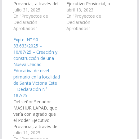
Provincial, a través del
Ejecutivo Provincial, a
Ministerio de
julio 31, 2025
través del Ministerio de
abril 13, 2023
Educación, Cultura,
En "Proyectos de
Educación, Cultura,
En "Proyectos de
Ciencia y Tecnología,
Declaración
Ciencia y Tecnología, y
Declaración
arbitre las medidas
Aprobados"
UCEPE; arbitren y
Aprobados"
necesarias, a los fines
gestionen las medidas
Expte. N° 90-
que se incluya en la
necesarias, a los fines
33.633/2025 –
Ley de Presupuesto
que se disponga
10/07/25 – Creación y
2026 de la Provincia la
creación y
construcción de una
creación y
construcción de una
Nueva Unidad
construcción de una
Nueva Unidad
Educativa de nivel
Nueva…
Educativa de nivel
primario en la localidad
primario en la
de Santa Victoria Este
localidad…
– Declaración N°
187/25
Del señor Senador
MASHUR LAPAD, que
vería con agrado que
el Poder Ejecutivo
Provincial, a través de
los organismos que
julio 11, 2025
correspondan incluya
En "Proyectos de