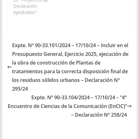
en el anteproyecto del
Declaración
Presupuesto General
Aprobados"
de la Provincia,
Ejercicio 2026, la
creación y
construcción de una
Nueva Unidad
Expte. Nº 90-33.101/2024 – 17/10/24 – Incluir en el
Educativa de nivel
Presupuesto General, Ejercicio 2025, ejecución de
primario en la localidad
de Santa…
la obra de construcción de Plantas de
tratamientos para la correcta disposición final de
los residuos sólidos urbanos – Declaración Nº
295/24
Expte. Nº 90-33.104/2024 – 17/10/24 – “4°
Encuentro de Ciencias de la Comunicación (EnCIC)”
– Declaración Nº 258/24