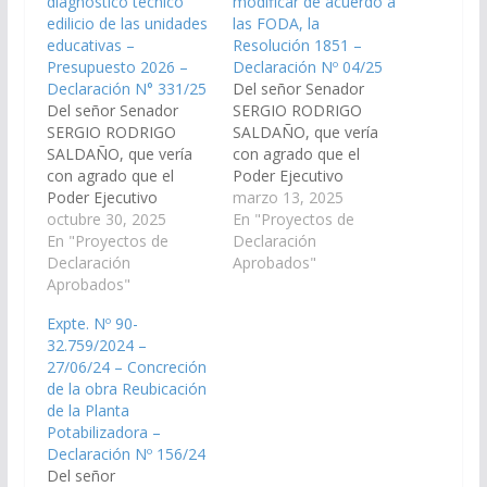
diagnóstico técnico
modificar de acuerdo a
edilicio de las unidades
las FODA, la
educativas –
Resolución 1851 –
Presupuesto 2026 –
Declaración Nº 04/25
Declaración N° 331/25
Del señor Senador
Del señor Senador
SERGIO RODRIGO
SERGIO RODRIGO
SALDAÑO, que vería
SALDAÑO, que vería
con agrado que el
con agrado que el
Poder Ejecutivo
Poder Ejecutivo
Provincial, a traves del
marzo 13, 2025
Provincial, a través del
octubre 30, 2025
Ministerio de
En "Proyectos de
Ministerio de
En "Proyectos de
Educación, Cultura,
Declaración
Educación, Cultura,
Declaración
Ciencia y Tecnología,
Aprobados"
Ciencia y Tecnología
Aprobados"
actualice y modifique,
firme convenios de
de acuerdo a las FODA
Expte. Nº 90-
mutua colaboración
recurrentes, la
32.759/2024 –
con los municipios de
Resolución N° 1851
27/06/24 – Concreción
la Provincia para el
referida al Régimen de
de la obra Reubicación
diagnóstico técnico
Valoración de
de la Planta
edilicio de las Unidades
Antecedentes para la
Potabilizadora –
Educativas
Carrera Docente en…
Declaración Nº 156/24
dependientes del
Del señor
organismo, y