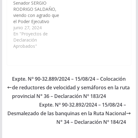
Senador SERGIO
asimismo…
RODRIGO SALDAÑO,
viendo con agrado que
el Poder Ejecutivo
Provincial, a través del
junio 27, 2024
Ministerio de
En "Proyectos de
Infraestructura
Declaración
disponga las medidas y
Aprobados"
recursos necesarios ,
para la reubicación de
la Planta
Potabilizadora en la
Cafayate, en el paraje
Expte. Nº 90-32.889/2024 – 15/08/24 – Colocación
San Luis del
de reductores de velocidad y semáforos en la ruta
departamento
Cafayate (Expte. Nº 90-
provincial N° 36 – Declaración Nº 183/24
32.759/2024, a la
Expte. Nº 90-32.892/2024 – 15/08/24 –
Comisión…
Desmalezado de las banquinas en la Ruta Nacional
N° 34 – Declaración Nº 184/24