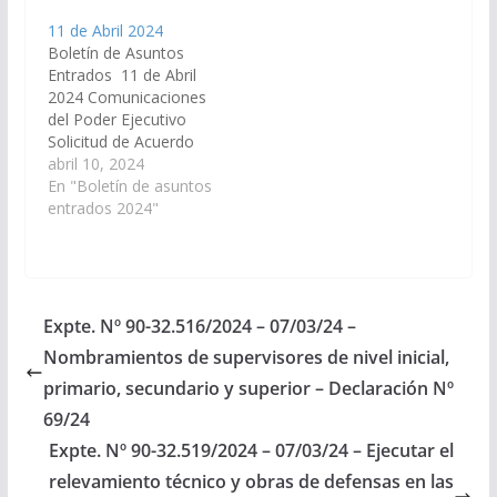
7464 – Facturación en
un plazo de diez días,
11 de Abril 2024
guarderías de
los controles que
Boletín de Asuntos
vehículos y playas de
realizaron sobre la
Entrados 11 de Abril
estacionamiento, y por
actividad que
2024 Comunicaciones
las…
desempeña la
del Poder Ejecutivo
empresa minera
Solicitud de Acuerdo
POSCO Argentina SAU,
para la designación de
abril 10, 2024
en todo el territorio de
la Dra. Teresa Ovejero
En "Boletín de asuntos
la Provincia.…
Cornejo, D.N.I. N°
entrados 2024"
20.232.228, en el cargo
de Jueza de la Corte de
Justicia de Salta. (Expte.
Nº 90-32.587/24). En
virtud del art.27 inc. 9,
Expte. Nº 90-32.516/2024 – 07/03/24 –
PASE a…
Nombramientos de supervisores de nivel inicial,
primario, secundario y superior – Declaración Nº
69/24
Expte. Nº 90-32.519/2024 – 07/03/24 – Ejecutar el
relevamiento técnico y obras de defensas en las