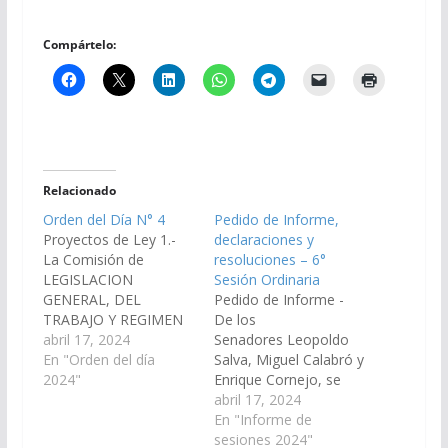
Compártelo:
Relacionado
Orden del Día N° 4
Pedido de Informe,
Proyectos de Ley 1.-
declaraciones y
La Comisión de
resoluciones – 6°
LEGISLACION
Sesión Ordinaria
GENERAL, DEL
Pedido de Informe -
TRABAJO Y REGIMEN
De los
PREVISIONAL, ha
abril 17, 2024
Senadores Leopoldo
considerado el
En "Orden del día
Salva, Miguel Calabró y
Proyecto de Ley en
2024"
Enrique Cornejo, se
revisión por el cual se
requiera al Poder
abril 17, 2024
sustituyen los artículos
Ejecutivo de la
En "Informe de
6°, 7° y 8° de la Ley
Provincia, informen en
sesiones 2024"